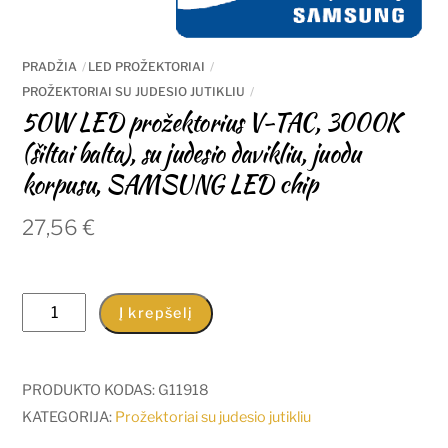
PRADŽIA
LED PROŽEKTORIAI
PROŽEKTORIAI SU JUDESIO JUTIKLIU
50W LED prožektorius V-TAC, 3000K
(šiltai balta), su judesio davikliu, juodu
korpusu, SAMSUNG LED chip
27,56
€
produkto
Į krepšelį
kiekis:
50W
LED
PRODUKTO KODAS:
G11918
prožektorius
KATEGORIJA:
Prožektoriai su judesio jutikliu
V-