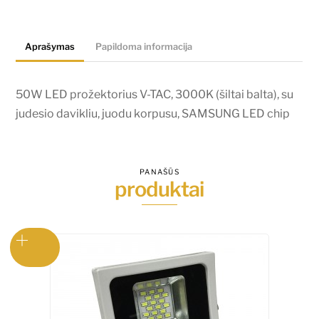
TAC,
3000K
Aprašymas
Papildoma informacija
(šiltai
balta),
su
50W LED prožektorius V-TAC, 3000K (šiltai balta), su
judesio
judesio davikliu, juodu korpusu, SAMSUNG LED chip
davikliu,
juodu
korpusu,
PANAŠŪS
produktai
SAMSUNG
LED
chip