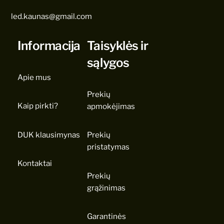
led.kaunas@gmail.com
Informacija
Taisyklės ir
sąlygos
Apie mus
Prekių
Kaip pirkti?
apmokėjimas
DUK klausimynas
Prekių
pristatymas
Kontaktai
Prekių
grąžinimas
Garantinės