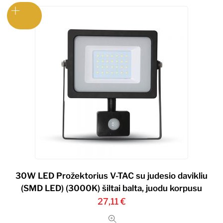
30W LED Prožektorius V-TAC su judesio davikliu
(SMD LED) (3000K) šiltai balta, juodu korpusu
27,11
€