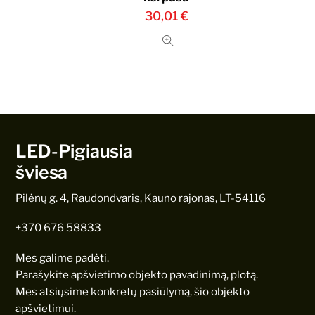
30,01
€
LED-Pigiausia
šviesa
Pilėnų g. 4, Raudondvaris, Kauno rajonas, LT-54116
+370 676 58833
Mes galime padėti.
Parašykite apšvietimo objekto pavadinimą, plotą.
Mes atsiųsime konkretų pasiūlymą, šio objekto
apšvietimui.