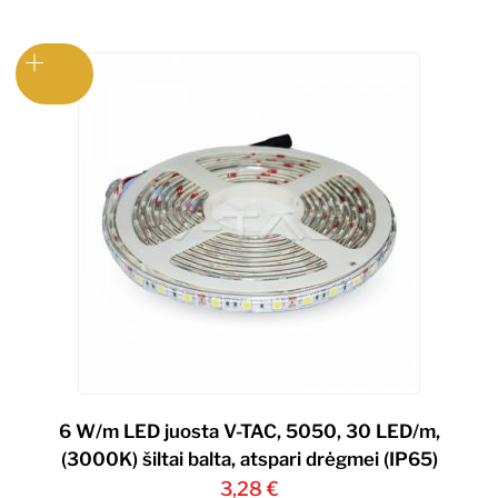
6 W/m LED juosta V-TAC, 5050, 30 LED/m,
(3000K) šiltai balta, atspari drėgmei (IP65)
3,28
€