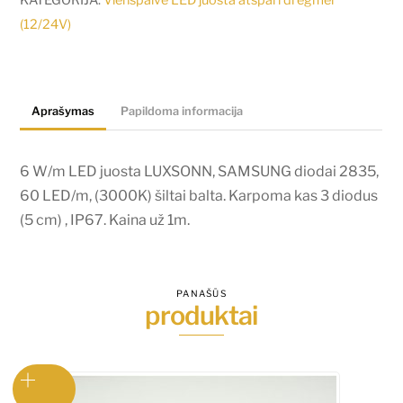
juosta
(12/24V)
LUXSONN,
SAMSUNG
diodai
Aprašymas
Papildoma informacija
2835,
60
LED/m,
6 W/m LED juosta LUXSONN, SAMSUNG diodai 2835,
(3000K)
60 LED/m, (3000K) šiltai balta. Karpoma kas 3 diodus
šiltai
(5 cm) , IP67. Kaina už 1m.
balta.
Karpoma
kas
PANAŠŪS
produktai
3
diodus
(5
cm)