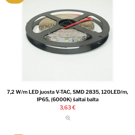
,
IP67.
Kaina
už
1m.
7,2 W/m LED juosta V-TAC, SMD 2835, 120LED/m,
IP65, (6000K) šaltai balta
3,63
€