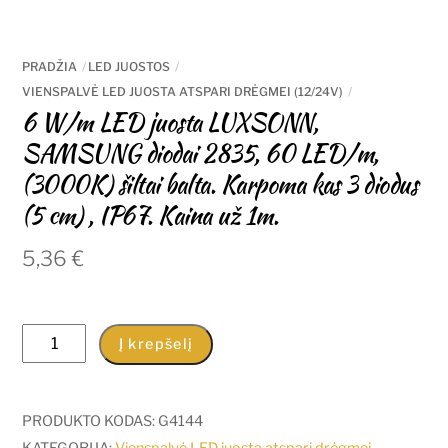
PRADŽIA
LED JUOSTOS
VIENSPALVĖ LED JUOSTA ATSPARI DRĖGMEI (12/24V)
6 W/m LED juosta LUXSONN,
SAMSUNG diodai 2835, 60 LED/m,
(3000K) šiltai balta. Karpoma kas 3 diodus
(5 cm) , IP67. Kaina už 1m.
5,36
€
produkto
Į krepšelį
kiekis:
6
W/m
PRODUKTO KODAS:
G4144
LED
KATEGORIJA:
Vienspalvė LED juosta atspari drėgmei