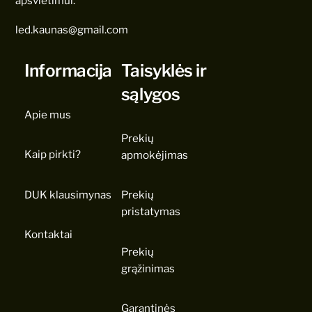
apšvietimui.
led.kaunas@gmail.com
Informacija
Taisyklės ir
sąlygos
Apie mus
Prekių
Kaip pirkti?
apmokėjimas
DUK klausimynas
Prekių
pristatymas
Kontaktai
Prekių
grąžinimas
Garantinės