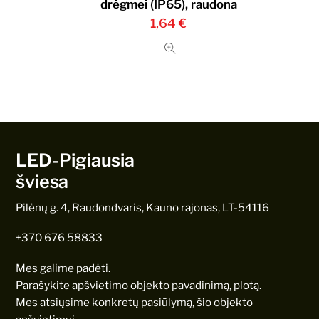
drėgmei (IP65), raudona
1,64
€
LED-Pigiausia
šviesa
Pilėnų g. 4, Raudondvaris, Kauno rajonas, LT-54116
+370 676 58833
Mes galime padėti.
Parašykite apšvietimo objekto pavadinimą, plotą.
Mes atsiųsime konkretų pasiūlymą, šio objekto