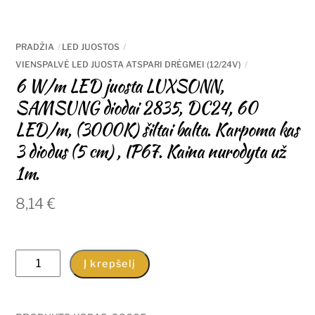
PRADŽIA
LED JUOSTOS
VIENSPALVĖ LED JUOSTA ATSPARI DRĖGMEI (12/24V)
6 W/m LED juosta LUXSONN,
SAMSUNG diodai 2835, DC24, 60
LED/m, (3000K) šiltai balta. Karpoma kas
3 diodus (5 cm) , IP67. Kaina nurodyta už
1m.
8,14
€
produkto
Į krepšelį
kiekis:
6