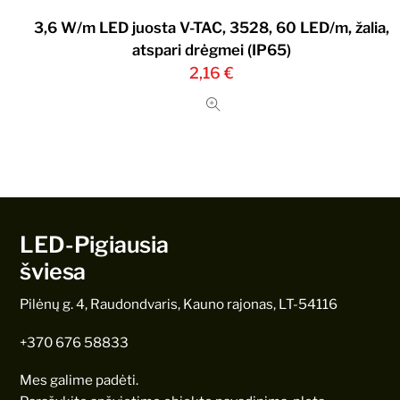
3,6 W/m LED juosta V-TAC, 3528, 60 LED/m, žalia,
atspari drėgmei (IP65)
2,16
€
LED-Pigiausia
šviesa
Pilėnų g. 4, Raudondvaris, Kauno rajonas, LT-54116
+370 676 58833
Mes galime padėti.