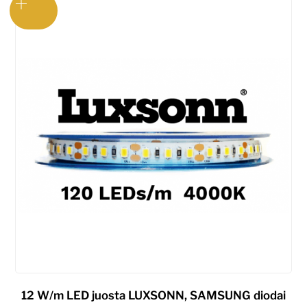
(5
cm)
,
IP67.
Kaina
nurodyta
už
1m.
12 W/m LED juosta LUXSONN, SAMSUNG diodai