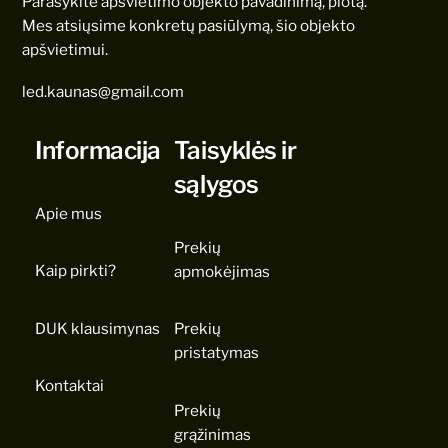
Parašykite apšvietimo objekto pavadinimą, plotą.
Mes atsiųsime konkretų pasiūlymą, šio objekto
apšvietimui.
led.kaunas@gmail.com
Informacija
Taisyklės ir
sąlygos
Apie mus
Prekių
Kaip pirkti?
apmokėjimas
DUK klausimynas
Prekių
pristatymas
Kontaktai
Prekių
grąžinimas