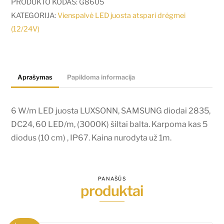
W/m
PRODUKTO KODAS:
G8605
LED
KATEGORIJA:
Vienspalvė LED juosta atspari drėgmei
juosta
(12/24V)
LUXSONN,
SAMSUNG
diodai
Aprašymas
Papildoma informacija
2835,
DC24,
60
6 W/m LED juosta LUXSONN, SAMSUNG diodai 2835,
LED/m,
DC24, 60 LED/m, (3000K) šiltai balta. Karpoma kas 5
(3000K)
diodus (10 cm) , IP67. Kaina nurodyta už 1m.
šiltai
balta.
Karpoma
PANAŠŪS
produktai
kas
3
diodus