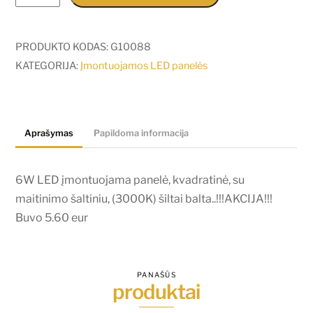
kiekis:
6W
LED
PRODUKTO KODAS:
G10088
įmontuojama
KATEGORIJA:
Įmontuojamos LED panelės
panelė,
kvadratinė,
su
Aprašymas
Papildoma informacija
maitinimo
šaltiniu,
(3000K)
6W LED įmontuojama panelė, kvadratinė, su
šiltai
maitinimo šaltiniu, (3000K) šiltai balta..!!!AKCIJA!!!
balta..!!!AKCIJA!!!
Buvo 5.60 eur
Buvo
5.60
eur
PANAŠŪS
produktai