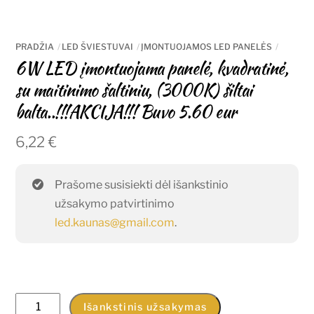
PRADŽIA
LED ŠVIESTUVAI
ĮMONTUOJAMOS LED PANELĖS
6W LED įmontuojama panelė, kvadratinė,
su maitinimo šaltiniu, (3000K) šiltai
balta..!!!AKCIJA!!! Buvo 5.60 eur
6,22
€
Prašome susisiekti dėl išankstinio
užsakymo patvirtinimo
led.kaunas@gmail.com
.
produkto
Išankstinis užsakymas