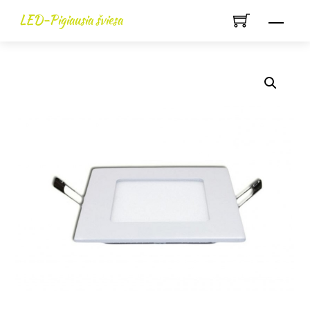
Skip
LED-Pigiausia šviesa
Men
to
content