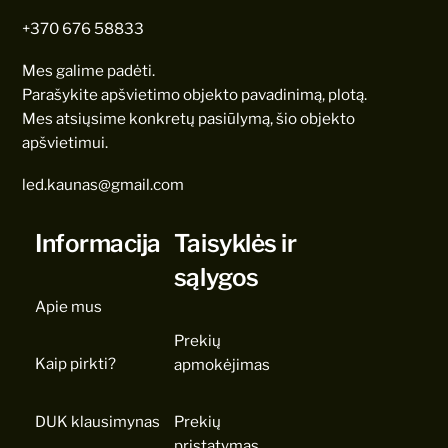
+370 676 58833
Mes galime padėti.
Parašykite apšvietimo objekto pavadinimą, plotą.
Mes atsiųsime konkretų pasiūlymą, šio objekto
apšvietimui.
led.kaunas@gmail.com
Informacija
Taisyklės ir
sąlygos
Apie mus
Prekių
Kaip pirkti?
apmokėjimas
DUK klausimynas
Prekių
pristatymas