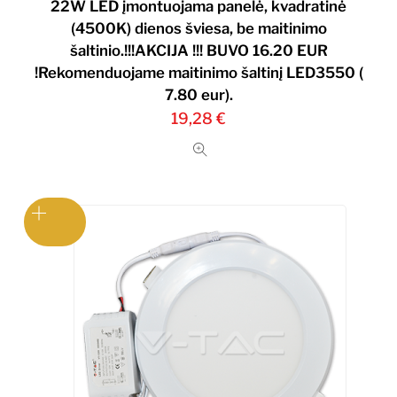
22W LED įmontuojama panelė, kvadratinė
(4500K) dienos šviesa, be maitinimo
šaltinio.!!!AKCIJA !!! BUVO 16.20 EUR
!Rekomenduojame maitinimo šaltinį LED3550 (
7.80 eur).
19,28
€