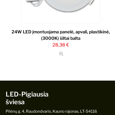
24W LED įmontuojama panelė, apvali, plastikinė,
(3000K) šiltai balta
28,38
€
LED-Pigiausia
šviesa
Pilėnų g. 4, Raudondvaris, Kauno rajonas, LT-54116