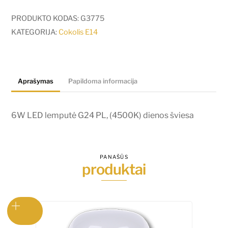
6W
LED
PRODUKTO KODAS:
G3775
lemputė
KATEGORIJA:
Cokolis E14
V-
TAC
G24
Aprašymas
Papildoma informacija
PL,
(4500K)
dienos
6W LED lemputė G24 PL, (4500K) dienos šviesa
šviesa
PANAŠŪS
produktai