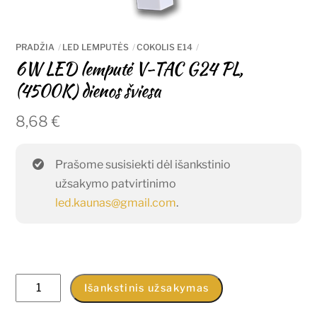
PRADŽIA
LED LEMPUTĖS
COKOLIS E14
6W LED lemputė V-TAC G24 PL,
(4500K) dienos šviesa
8,68
€
Prašome susisiekti dėl išankstinio
užsakymo patvirtinimo
led.kaunas@gmail.com
.
produkto
Išankstinis užsakymas
kiekis: