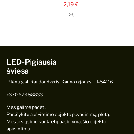
2,19
€
LED-Pigiausia
šviesa
Pilėnų g. 4, Raudondvaris, Kauno rajonas, LT-54116
+370 676 58833
Mes galime padėti.
Parašykite apšvietimo objekto pavadinimą, plotą.
Mes atsiųsime konkretų pasiūlymą, šio objekto
apšvietimui.