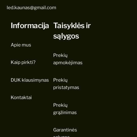
led.kaunas@gmail.com
Informacija
Taisyklės ir
sąlygos
Apie mus
Prekių
Kaip pirkti?
apmokėjimas
DUK klausimynas
Prekių
pristatymas
Kontaktai
Prekių
grąžinimas
Garantinės