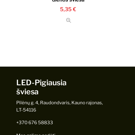
5,35
€
LED-Pigiausia
šviesa
Pilėnų g. 4, Raudondvaris, Kauno rajonas,
LT-54116
+370 676 58833