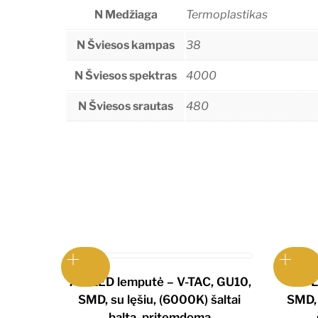
N Medžiaga
Termoplastikas
N Šviesos kampas
38
N Šviesos spektras
4000
N Šviesos srautas
480
7W LED lemputė – V-TAC, GU10,
7W L
SMD, su lęšiu, (6000K) šaltai
SMD, 
balta, pritemdoma