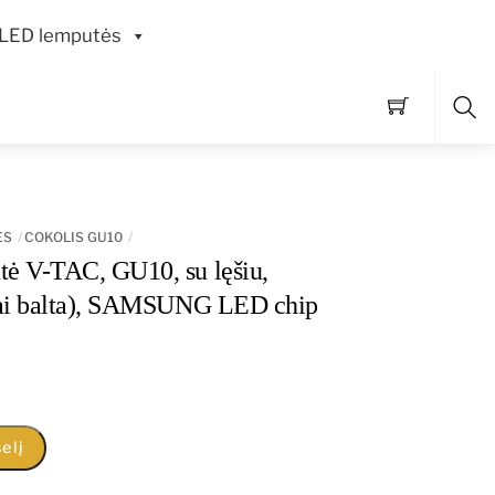
LED lemputės
Pai
ĖS
COKOLIS GU10
 V-TAC, GU10, su lęšiu,
iai balta), SAMSUNG LED chip
elį