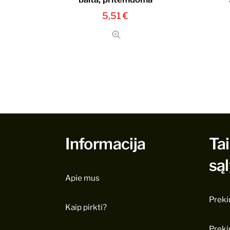
5,51
€
Informacija
Tai
są
Apie mus
Preki
Kaip pirkti?
Preki