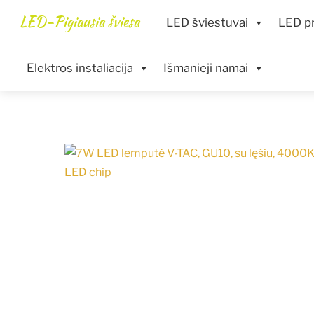
Skip
Menu
LED-Pigiausia šviesa
LED šviestuvai
LED pr
to
content
Elektros instaliacija
Išmanieji namai