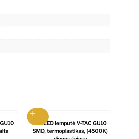
 GU10
7W LED lemputė V-TAC GU10
alta
SMD, termoplastikas, (4500K)
dienos šviesa