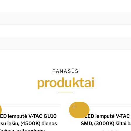
PANAŠŪS
produktai
ED lemputė V-TAC GU10
7W LED lemputė V-TAC
su lęšiu, (4500K) dienos
SMD, (3000K) šiltai b
šviesa, pritemdoma