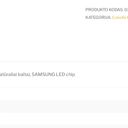
7W
LED
PRODUKTO KODAS:
G
lemputė
KATEGORIJA:
Cokolis
V-
TAC,
GU10,
su
lęšiu,
4000K(natūraliai
balta),
atūraliai balta), SAMSUNG LED chip
SAMSUNG
LED
chip