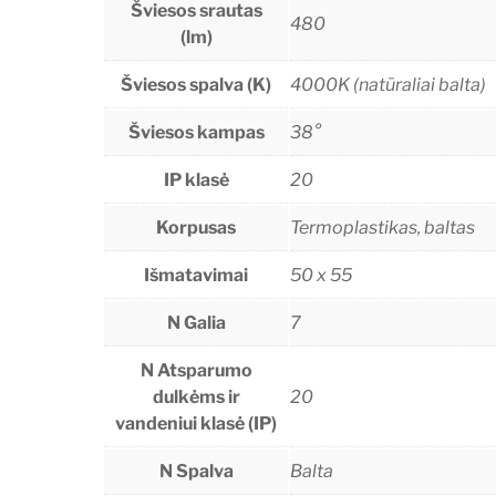
Šviesos srautas
480
(lm)
Šviesos spalva (K)
4000K (natūraliai balta)
Šviesos kampas
38°
IP klasė
20
Korpusas
Termoplastikas, baltas
Išmatavimai
50 x 55
N Galia
7
N Atsparumo
dulkėms ir
20
vandeniui klasė (IP)
N Spalva
Balta