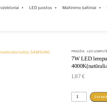
ožektoriai
LED juostos
Maitinimo šaltiniai
PRADŽIA
LED LEMPUT
7W LED lemputė
4000K(natūral
1,87
€
produkto
Į krepš
kiekis: