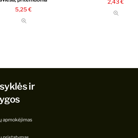
2,43
€
5,25
€
syklės ir
lygos
ų apmokėjimas
ų pristatymas