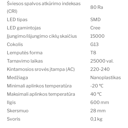
Šviesos spalvos atkūrimo indeksas
80 Ra
(CRI)
LED tipas
SMD
LED gamintojas
Cree
Įjungimo/išjungimo ciklų skaičius
15000
Cokolis
G13
Lemputės forma
T8
Tarnavimo laikas
25000 val.
Kintamosios srovės įtampa (AC)
220-240
Medžiaga
Nanoplastikas
Minimali aplinkos temperatūra
-20 ℃
Maksimali aplinkos temperatūra
40 ℃
Ilgis
600 mm
Skersmuo
28 mm
Svoris
0,1 kg