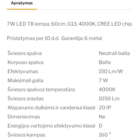
Aprašymas
4000K,
CREE
LED
7W LED T8 lempa, 60cm, G13, 4000K, CREE LED chip
chip
Pristatymas per 10 d.d. Garantija: 6 metai
Šviesos spalva
Neutrali balta
Korpuso spalva
Balta
Efektyvumas
150 Lm/W
Maksimali galia
7 W
Šviesos spalvos temperatūra
4000K
Šviesos srautas
1050 Lm
Atsparumo dulkėms ir vandeniui klasė
20 IP
Dimeriavimas
Ne
Energijos vartojimo efektyvumo klasė
D
Šviesos kampas
160 °