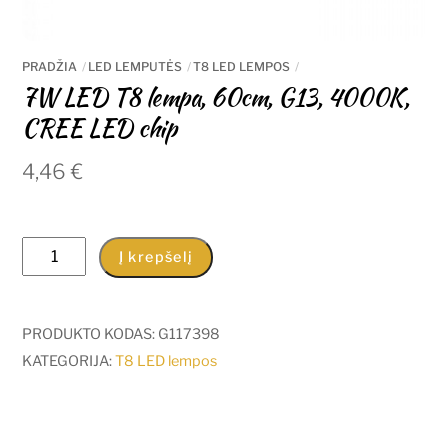
PRADŽIA
LED LEMPUTĖS
T8 LED LEMPOS
7W LED T8 lempa, 60cm, G13, 4000K,
CREE LED chip
4,46
€
produkto
Į krepšelį
kiekis:
7W
LED
PRODUKTO KODAS:
G117398
T8
KATEGORIJA:
T8 LED lempos
lempa,
60cm,
G13,