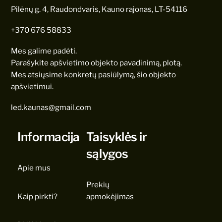
Pilėnų g. 4, Raudondvaris, Kauno rajonas, LT-54116
+370 676 58833
Mes galime padėti.
Parašykite apšvietimo objekto pavadinimą, plotą.
Mes atsiųsime konkretų pasiūlymą, šio objekto
apšvietimui.
led.kaunas@gmail.com
Informacija
Taisyklės ir
sąlygos
Apie mus
Prekių
Kaip pirkti?
apmokėjimas