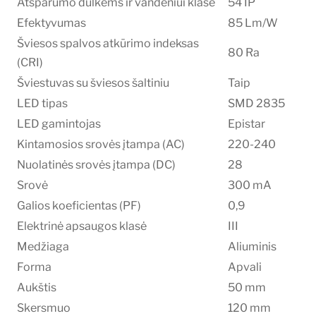
Atsparumo dulkėms ir vandeniui klasė
54 IP
Efektyvumas
85 Lm/W
Šviesos spalvos atkūrimo indeksas
80 Ra
(CRI)
Šviestuvas su šviesos šaltiniu
Taip
LED tipas
SMD 2835
LED gamintojas
Epistar
Kintamosios srovės įtampa (AC)
220-240
Nuolatinės srovės įtampa (DC)
28
Srovė
300 mA
Galios koeficientas (PF)
0,9
Elektrinė apsaugos klasė
III
Medžiaga
Aliuminis
Forma
Apvali
Aukštis
50 mm
Skersmuo
120 mm