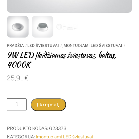
PRADŽIA
LED ŠVIESTUVAI
ĮMONTUOJAMI LED ŠVIESTUVAI
9W LED įleidžiamas šviestuvas, baltas,
4000K
25,91
€
produkto
Į krepšelį
kiekis:
9W
LED
PRODUKTO KODAS:
G23373
įleidžiamas
KATEGORIJA:
Įmontuojami LED šviestuvai