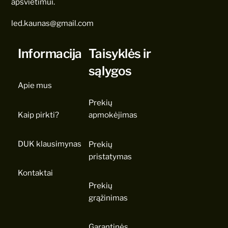
apšvietimui.
led.kaunas@gmail.com
Informacija
Taisyklės ir
sąlygos
Apie mus
Prekių
Kaip pirkti?
apmokėjimas
DUK klausimynas
Prekių
pristatymas
Kontaktai
Prekių
grąžinimas
Garantinės