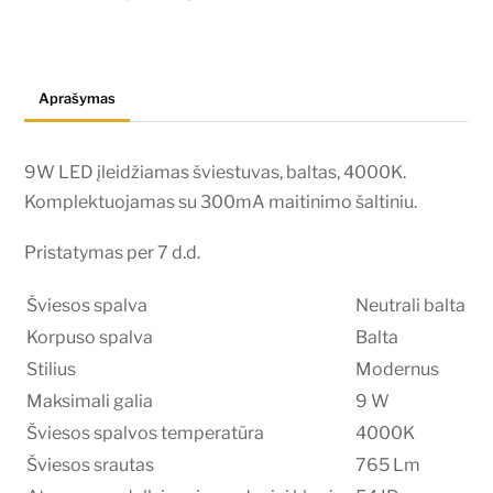
šviestuvas,
baltas,
4000K
Aprašymas
9W LED įleidžiamas šviestuvas, baltas, 4000K.
Komplektuojamas su 300mA maitinimo šaltiniu.
Pristatymas per 7 d.d.
Šviesos spalva
Neutrali balta
Korpuso spalva
Balta
Stilius
Modernus
Maksimali galia
9 W
Šviesos spalvos temperatūra
4000K
Šviesos srautas
765 Lm