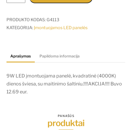
kiekis:
9W
LED
PRODUKTO KODAS:
G4113
įmontuojama
KATEGORIJA:
Įmontuojamos LED panelės
panelė,
kvadratinė
(4000K)
Aprašymas
Papildoma informacija
dienos
šviesa,
su
9W LED įmontuojama panelė, kvadratinė (4000K)
maitinimo
dienos šviesa, su maitinimo šaltiniu.!!!!AKCIJA!!!! Buvo
šaltiniu.!!!!AKCIJA!!!!
12.69 eur.
Buvo
12.69
eur.
PANAŠŪS
produktai