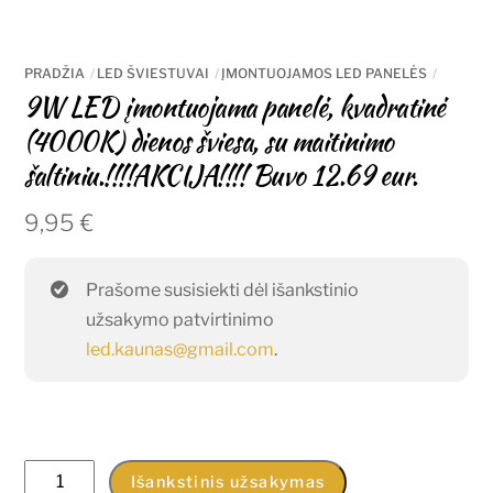
PRADŽIA
LED ŠVIESTUVAI
ĮMONTUOJAMOS LED PANELĖS
9W LED įmontuojama panelė, kvadratinė
(4000K) dienos šviesa, su maitinimo
šaltiniu.!!!!AKCIJA!!!! Buvo 12.69 eur.
9,95
€
Prašome susisiekti dėl išankstinio
užsakymo patvirtinimo
led.kaunas@gmail.com
.
produkto
Išankstinis užsakymas