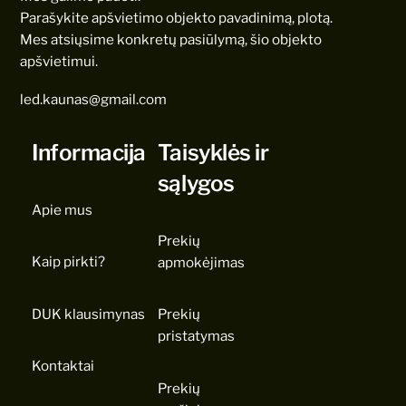
Parašykite apšvietimo objekto pavadinimą, plotą.
Mes atsiųsime konkretų pasiūlymą, šio objekto
apšvietimui.
led.kaunas@gmail.com
Informacija
Taisyklės ir
sąlygos
Apie mus
Prekių
Kaip pirkti?
apmokėjimas
DUK klausimynas
Prekių
pristatymas
Kontaktai
Prekių