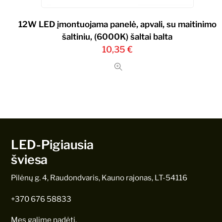
12W LED įmontuojama panelė, apvali, su maitinimo
šaltiniu, (6000K) šaltai balta
10,35
€
LED-Pigiausia
šviesa
Pilėnų g. 4, Raudondvaris, Kauno rajonas, LT-54116
+370 676 58833
Mes galime padėti.