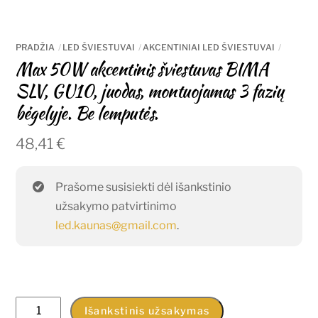
PRADŽIA
LED ŠVIESTUVAI
AKCENTINIAI LED ŠVIESTUVAI
Max 50W akcentinis šviestuvas BIMA
SLV, GU10, juodas, montuojamas 3 fazių
bėgelyje. Be lemputės.
48,41
€
Prašome susisiekti dėl išankstinio
užsakymo patvirtinimo
led.kaunas@gmail.com
.
produkto
Išankstinis užsakymas