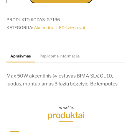
kiekis:
Max
50W
PRODUKTO KODAS:
G7196
akcentinis
KATEGORIJA:
Akcentiniai LED šviestuvai
šviestuvas
BIMA
SLV,
Aprašymas
Papildoma informacija
GU10,
juodas,
montuojamas
Max 50W akcentinis šviestuvas BIMA SLV, GU10,
3
juodas, montuojamas 3 fazių bėgelyje. Be lemputės.
fazių
bėgelyje.
Be
PANAŠŪS
produktai
lemputės.