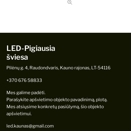
LED-Pigiausia
šviesa
Pilėnų g. 4, Raudondvaris, Kauno rajonas, LT-54116
+370 676 58833
Mes galime padėti.
Parašykite apšvietimo objekto pavadinimą, plotą.
Mes atsiųsime konkretų pasiūlymą, šio objekto
apšvietimui.
led.kaunas@gmail.com