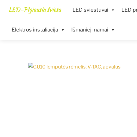
Skip
Menu
LED-Pigiausia šviesa
LED šviestuvai
LED pr
to
content
Elektros instaliacija
Išmanieji namai