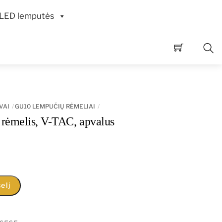
LED lemputės
Pai
VAI
GU10 LEMPUČIŲ RĖMELIAI
rėmelis, V-TAC, apvalus
elį