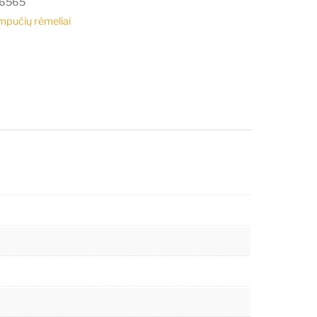
6565
mpučių rėmeliai