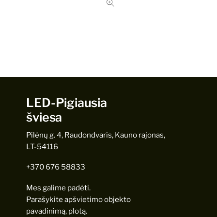
LED-Pigiausia
šviesa
Pilėnų g. 4, Raudondvaris, Kauno rajonas,
LT-54116
+370 676 58833
Mes galime padėti.
Parašykite apšvietimo objekto
pavadinimą, plotą.