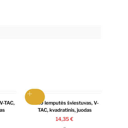
V-TAC,
GU10 lemputės šviestuvas, V-
mas
TAC, kvadratinis, juodas
14,35
€