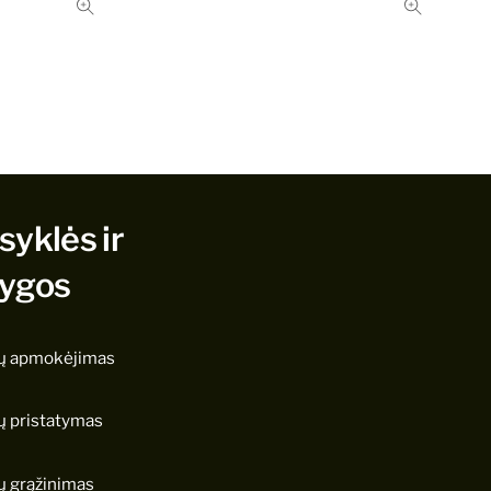
syklės ir
lygos
ų apmokėjimas
ų pristatymas
ų grąžinimas