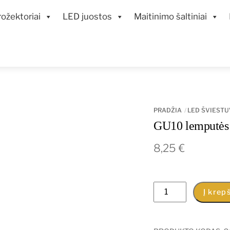
ožektoriai
LED juostos
Maitinimo šaltiniai
PRADŽIA
LED ŠVIESTU
GU10 lemputės 
8,25
€
produkto
Į krepš
kiekis:
GU10
lemputės