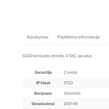
Aprašymas
Papildoma informacija
GU10 lemputės rėmelis, V-TAC, apvalus
Garantija
2 metai
IP klasė
IP20
Korpusas
Aliuminis
Išmatavimai
100×45