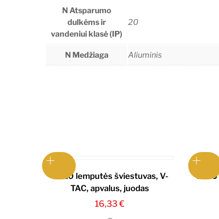
N Atsparumo
dulkėms ir
20
vandeniui klasė (IP)
N Medžiaga
Aliuminis
GU10 lemputės šviestuvas, V-
GU10 
TAC, apvalus, juodas
16,33
€