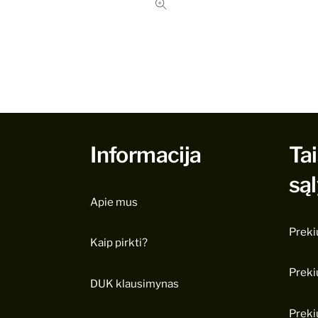
Informacija
Tai
są
Apie mus
Preki
Kaip pirkti?
Preki
DUK klausimynas
Preki