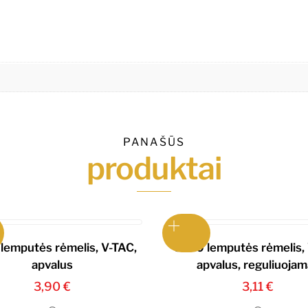
PANAŠŪS
produktai
lemputės rėmelis, V-TAC,
GU10 lemputės rėmelis, 
apvalus
apvalus, reguliuoja
3,90
€
3,11
€