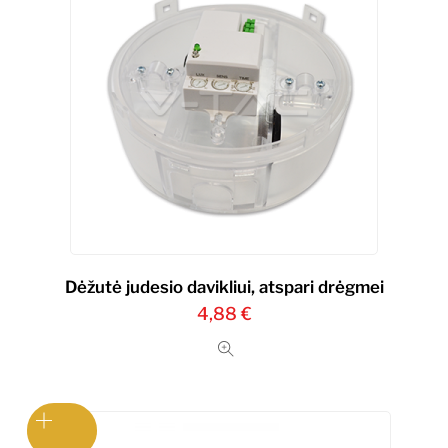
Dėžutė judesio davikliui, atspari drėgmei
4,88
€