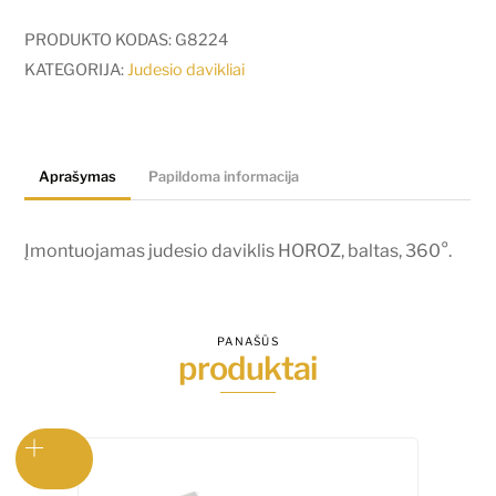
Įmontuojamas
judesio
PRODUKTO KODAS:
G8224
daviklis
KATEGORIJA:
Judesio davikliai
HOROZ,
baltas,
360°.
Aprašymas
Papildoma informacija
Įmontuojamas judesio daviklis HOROZ, baltas, 360°.
PANAŠŪS
produktai