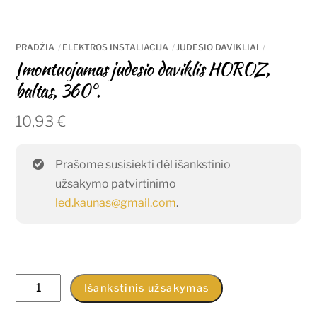
PRADŽIA
ELEKTROS INSTALIACIJA
JUDESIO DAVIKLIAI
Įmontuojamas judesio daviklis HOROZ,
baltas, 360°.
10,93
€
Prašome susisiekti dėl išankstinio
užsakymo patvirtinimo
led.kaunas@gmail.com
.
produkto
Išankstinis užsakymas
kiekis: