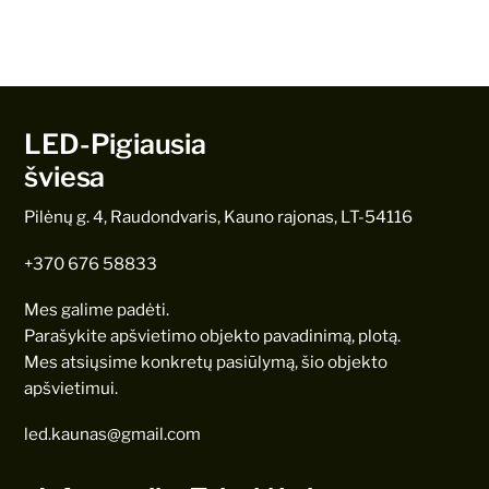
LED-Pigiausia
šviesa
Pilėnų g. 4, Raudondvaris, Kauno rajonas, LT-54116
+370 676 58833
Mes galime padėti.
Parašykite apšvietimo objekto pavadinimą, plotą.
Mes atsiųsime konkretų pasiūlymą, šio objekto
apšvietimui.
led.kaunas@gmail.com