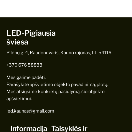
LED-Pigiausia
šviesa
Pilėnų g. 4, Raudondvaris, Kauno rajonas, LT-54116
+370 676 58833
Mes galime padėti.
Parašykite apšvietimo objekto pavadinimą, plotą.
Mes atsiųsime konkretų pasiūlymą, šio objekto
apšvietimui.
led.kaunas@gmail.com
Informacija
Taisyklės ir