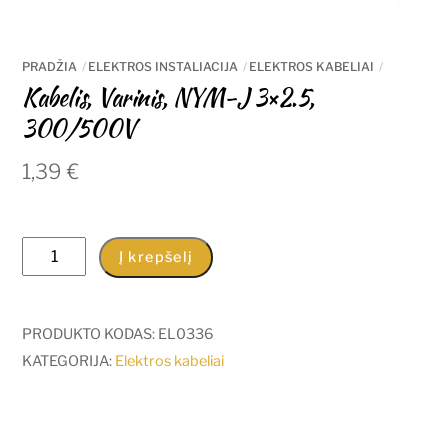
PRADŽIA
ELEKTROS INSTALIACIJA
ELEKTROS KABELIAI
Kabelis, Varinis, NYM-J 3×2.5,
300/500V
1,39
€
produkto
Į krepšelį
kiekis:
Kabelis,
Varinis,
PRODUKTO KODAS:
EL0336
NYM-
KATEGORIJA:
Elektros kabeliai
J
3x2.5,
300/500V