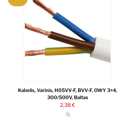
Kabelis, Varinis, H05VV-F, BVV-F, OWY 3×4,
300/500V, Baltas
2,38
€