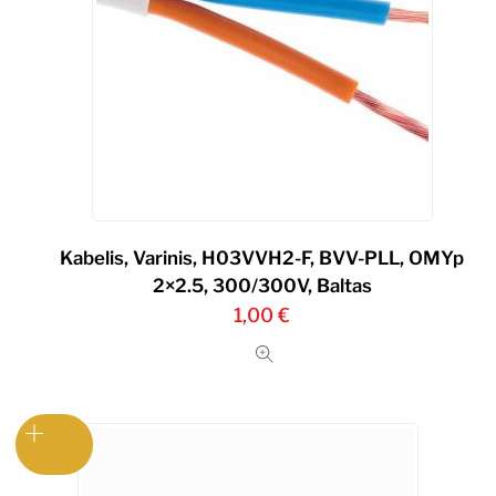
Kabelis, Varinis, H03VVH2-F, BVV-PLL, OMYp
2×2.5, 300/300V, Baltas
1,00
€