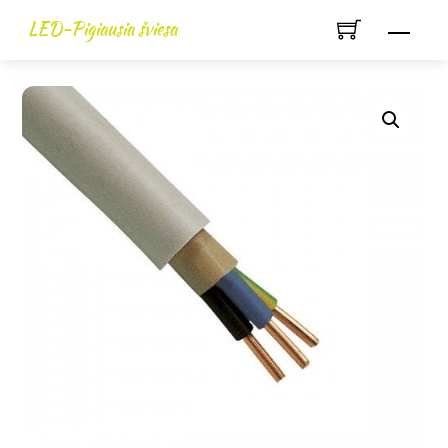
Skip
LED-Pigiausia šviesa
Men
to
content