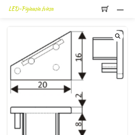
Skip
LED-Pigiausia šviesa
Men
to
content