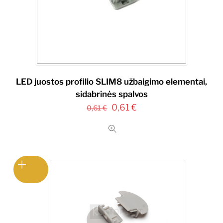
LED juostos profilio SLIM8 užbaigimo elementai,
sidabrinės spalvos
Original
Current
0,61
€
0,61
€
price
price
was:
is:
0,61 €.
0,61 €.