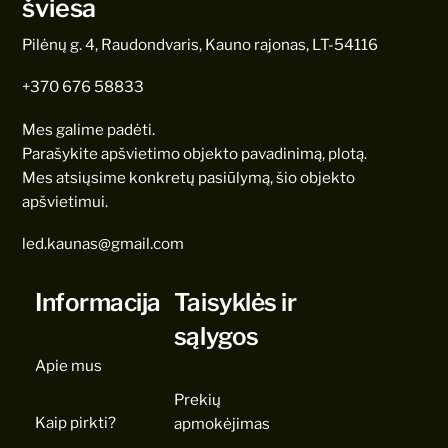
šviesa
Pilėnų g. 4, Raudondvaris, Kauno rajonas, LT-54116
+370 676 58833
Mes galime padėti.
Parašykite apšvietimo objekto pavadinimą, plotą.
Mes atsiųsime konkretų pasiūlymą, šio objekto
apšvietimui.
led.kaunas@gmail.com
Informacija
Taisyklės ir
sąlygos
Apie mus
Prekių
Kaip pirkti?
apmokėjimas