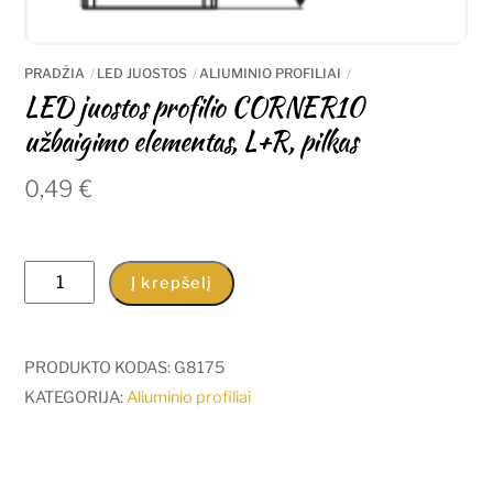
PRADŽIA
LED JUOSTOS
ALIUMINIO PROFILIAI
LED juostos profilio CORNER10
užbaigimo elementas, L+R, pilkas
0,49
€
produkto
Į krepšelį
kiekis:
LED
juostos
PRODUKTO KODAS:
G8175
profilio
KATEGORIJA:
Aliuminio profiliai
CORNER10
užbaigimo
elementas,