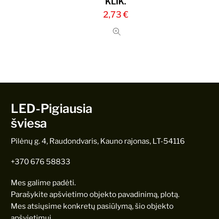
KLIK.
2,73
€
LED-Pigiausia
šviesa
Pilėnų g. 4, Raudondvaris, Kauno rajonas, LT-54116
+370 676 58833
Mes galime padėti.
Parašykite apšvietimo objekto pavadinimą, plotą.
Mes atsiųsime konkretų pasiūlymą, šio objekto
apšvietimui.