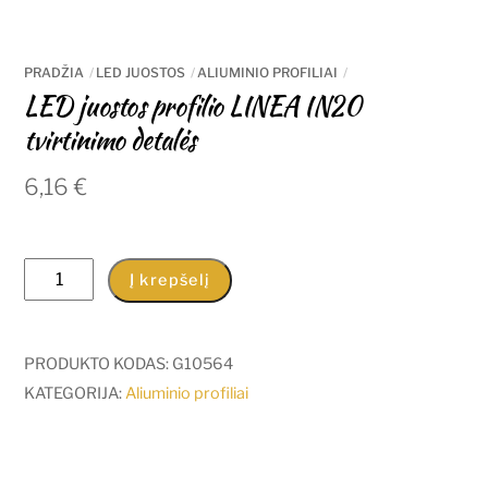
PRADŽIA
LED JUOSTOS
ALIUMINIO PROFILIAI
LED juostos profilio LINEA IN20
tvirtinimo detalės
6,16
€
produkto
Į krepšelį
kiekis:
LED
juostos
PRODUKTO KODAS:
G10564
profilio
KATEGORIJA:
Aliuminio profiliai
LINEA
IN20
tvirtinimo