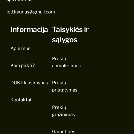
led.kaunas@gmail.com
Informacija
Taisyklės ir
sąlygos
Apie mus
Prekių
Kaip pirkti?
apmokėjimas
DUK klausimynas
Prekių
pristatymas
Kontaktai
Prekių
grąžinimas
Garantinės