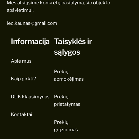
Mes atsiųsime konkretų pasiūlymą, šio objekto
apšvietimui.
led.kaunas@gmail.com
Informacija
Taisyklės ir
sąlygos
Apie mus
Prekių
Kaip pirkti?
apmokėjimas
DUK klausimynas
Prekių
pristatymas
Kontaktai
Prekių
grąžinimas