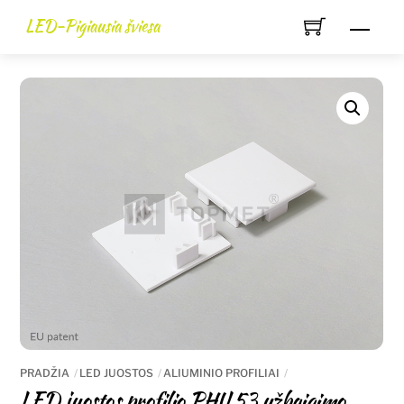
Skip
LED-Pigiausia šviesa
Men
to
content
PRADŽIA
LED JUOSTOS
ALIUMINIO PROFILIAI
LED juostos profilio PHIL53 užbaigimo