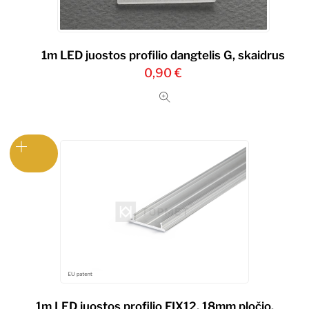
1m LED juostos profilio dangtelis G, skaidrus
0,90
€
1m LED juostos profilio FIX12, 18mm pločio,