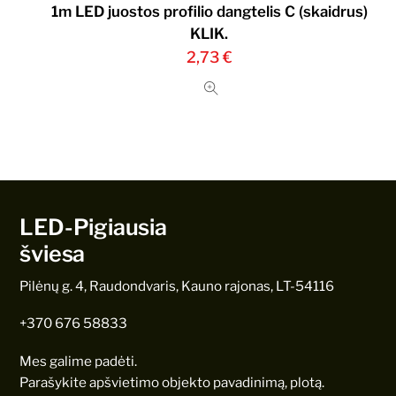
1m LED juostos profilio dangtelis C (skaidrus)
KLIK.
2,73
€
LED-Pigiausia
šviesa
Pilėnų g. 4, Raudondvaris, Kauno rajonas, LT-54116
+370 676 58833
Mes galime padėti.
Parašykite apšvietimo objekto pavadinimą, plotą.