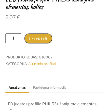
elementas, baltas
2,07
€
produkto
Į krepšelį
kiekis:
LED
juostos
PRODUKTO KODAS:
G10007
profilio
KATEGORIJA:
Aliuminio profiliai
PHIL53
užbaigimo
elementas,
Aprašymas
Papildoma informacija
baltas
LED juostos profilio PHIL53 užbaigimo elementas,