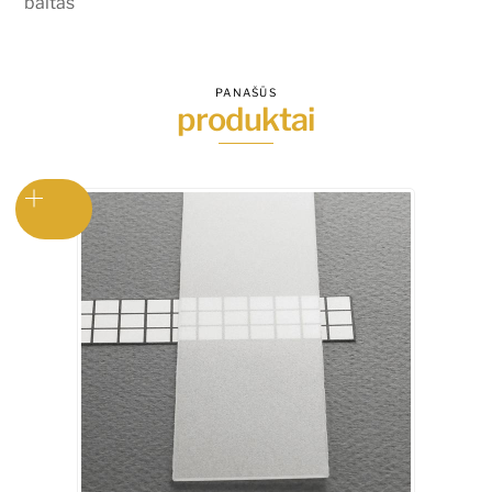
baltas
PANAŠŪS
produktai