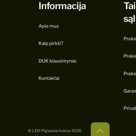
Informacija
Tai
są
Apie mus
Preki
Kaip pirkti?
Preki
DUK klausimynas
Preki
Kontaktai
Garan
Priva
Back
©
LED-Pigiausia šviesa
2026