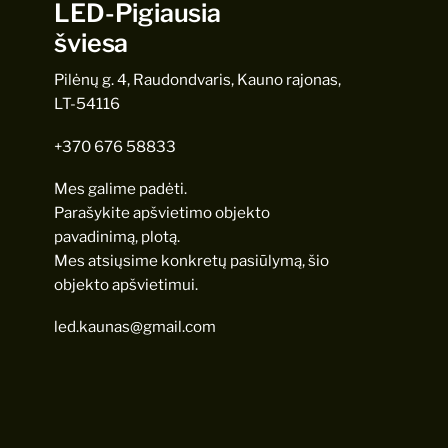
LED-Pigiausia
šviesa
Pilėnų g. 4, Raudondvaris, Kauno rajonas,
LT-54116
+370 676 58833
Mes galime padėti.
Parašykite apšvietimo objekto
pavadinimą, plotą.
Mes atsiųsime konkretų pasiūlymą, šio
objekto apšvietimui.
led.kaunas@gmail.com