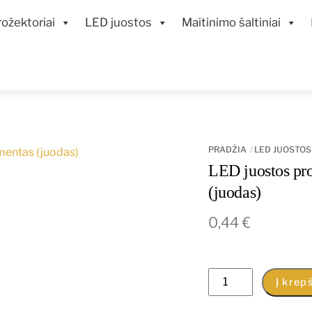
ožektoriai
LED juostos
Maitinimo šaltiniai
PRADŽIA
LED JUOSTOS
LED juostos pr
(juodas)
0,44
€
produkto
Į krepš
kiekis: