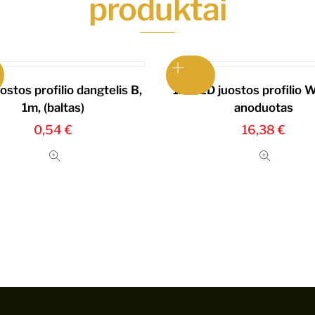
produktai
ostos profilio dangtelis B,
1m LED juostos profilio 
1m, (baltas)
anoduotas
0,54
€
16,38
€