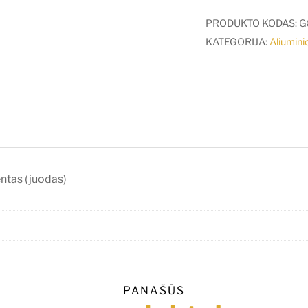
LED
juostos
PRODUKTO KODAS:
G
profilio
KATEGORIJA:
Aliuminio
SMART10
užbaigimo
elementas
(juodas)
ntas (juodas)
PANAŠŪS