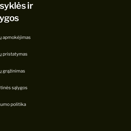
syklės ir
lygos
ų apmokėjimas
ų pristatymas
ų grąžinimas
tinės sąlygos
tumo politika