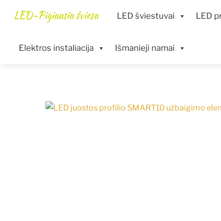
Skip
Menu
LED-Pigiausia šviesa
LED šviestuvai
LED pr
to
content
Elektros instaliacija
Išmanieji namai