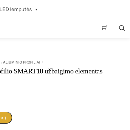
LED lemputės
Pai
ALIUMINIO PROFILIAI
ofilio SMART10 užbaigimo elementas
elį