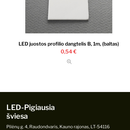
LED juostos profilio dangtelis B, 1m, (baltas)
0,54
€
LED-Pigiausia
šviesa
Pilėnų g. 4, Raudondvaris, Kauno rajonas, LT-54116