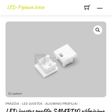
Skip
LED-Pigiausia šviesa
Men
to
content
PRADŽIA
LED JUOSTOS
ALIUMINIO PROFILIAI
LED juostos profilio SMART10 užbaigimo