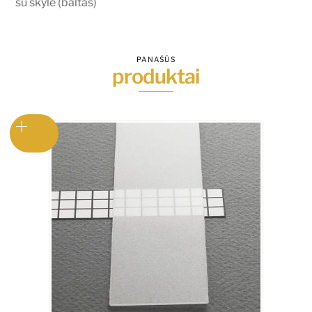
su skyle (baltas)
PANAŠŪS
produktai