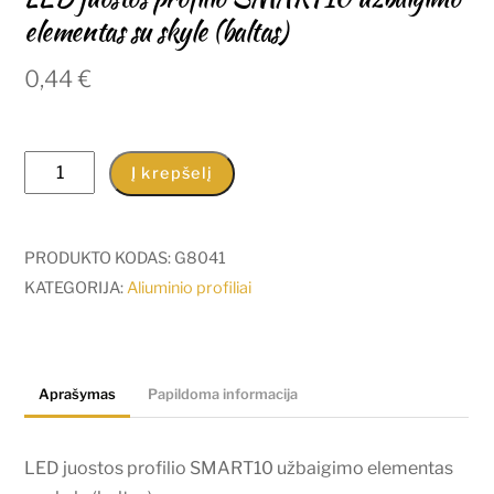
elementas su skyle (baltas)
0,44
€
produkto
Į krepšelį
kiekis:
LED
juostos
PRODUKTO KODAS:
G8041
profilio
KATEGORIJA:
Aliuminio profiliai
SMART10
užbaigimo
elementas
Aprašymas
Papildoma informacija
su
skyle
(baltas)
LED juostos profilio SMART10 užbaigimo elementas