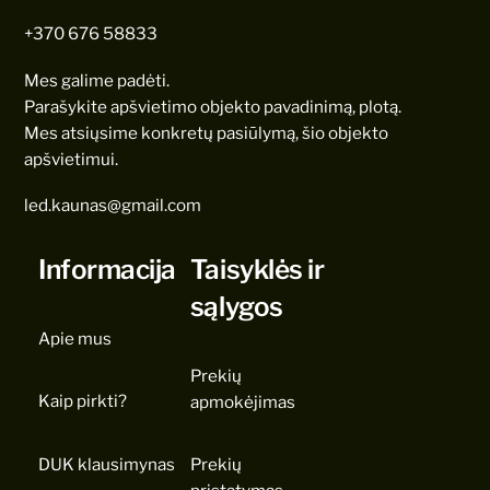
+370 676 58833
Mes galime padėti.
Parašykite apšvietimo objekto pavadinimą, plotą.
Mes atsiųsime konkretų pasiūlymą, šio objekto
apšvietimui.
led.kaunas@gmail.com
Informacija
Taisyklės ir
sąlygos
Apie mus
Prekių
Kaip pirkti?
apmokėjimas
DUK klausimynas
Prekių