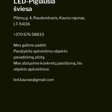
LED-Pigiausia
šviesa
Pilėnų g. 4, Raudondvaris, Kauno rajonas,
LT-54116
+370 676 58833
Mes galime padėti.
Parašykite apšvietimo objekto
pavadinimą, plotą.
Mes atsiųsime konkretų pasiūlymą, šio
objekto apšvietimui.
led.kaunas@gmail.com