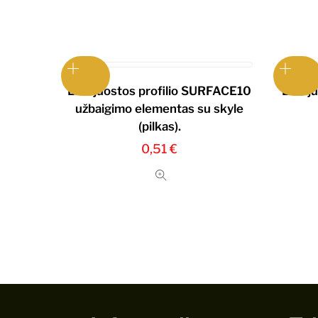
LED juostos profilio SURFACE10
LED ju
užbaigimo elementas su skyle
(pilkas).
0,51
€