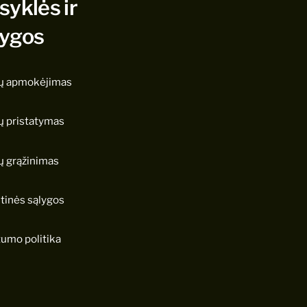
syklės ir
lygos
ų apmokėjimas
ų pristatymas
ų grąžinimas
tinės sąlygos
tumo politika