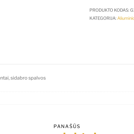
LED
juostos
PRODUKTO KODAS:
G
profilio
KATEGORIJA:
Aliuminio
SMART16
užbaigimo
elementai,
sidabro
spalvos
tai, sidabro spalvos
PANAŠŪS