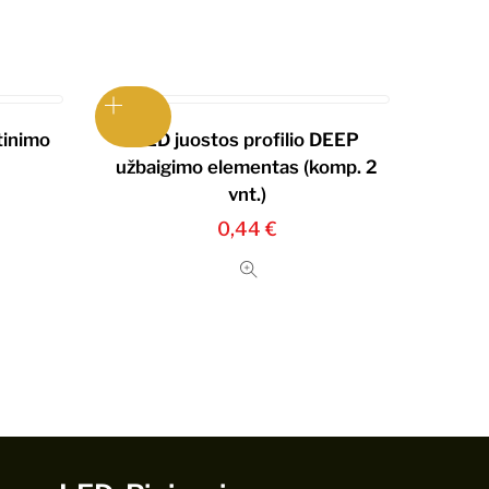
tinimo
LED juostos profilio DEEP
užbaigimo elementas (komp. 2
vnt.)
0,44
€