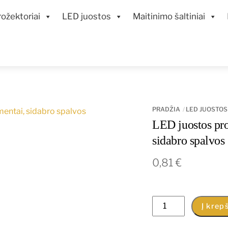
ožektoriai
LED juostos
Maitinimo šaltiniai
PRADŽIA
LED JUOSTOS
LED juostos pr
sidabro spalvos
0,81
€
produkto
Į krepš
kiekis: