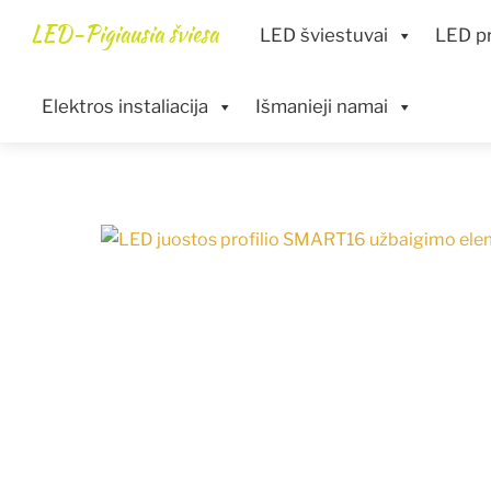
Skip
Menu
LED-Pigiausia šviesa
LED šviestuvai
LED pr
to
content
Elektros instaliacija
Išmanieji namai