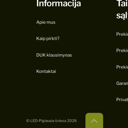
Informacija
Tai
są
Apie mus
Preki
Kaip pirkti?
Preki
DUK klausimynas
Preki
Kontaktai
Garan
Priva
Back
©
LED-Pigiausia šviesa
2026