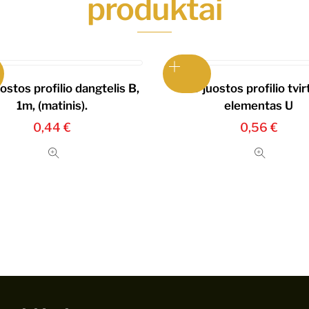
produktai
ostos profilio dangtelis B,
LED juostos profilio tvir
1m, (matinis).
elementas U
0,44
€
0,56
€