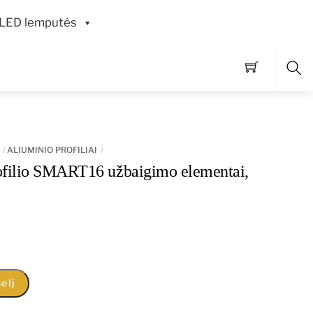
LED lemputės
Pai
ALIUMINIO PROFILIAI
ofilio SMART16 užbaigimo elementai,
elį