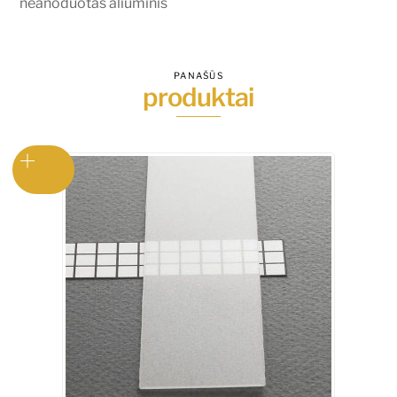
neanoduotas aliuminis
PANAŠŪS
produktai