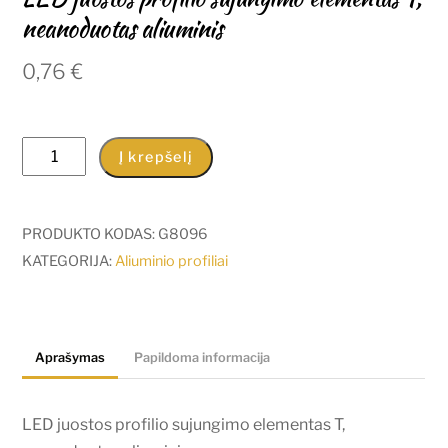
neanoduotas aliuminis
0,76
€
produkto
Į krepšelį
kiekis:
LED
juostos
PRODUKTO KODAS:
G8096
profilio
KATEGORIJA:
Aliuminio profiliai
sujungimo
elementas
T,
Aprašymas
Papildoma informacija
neanoduotas
aliuminis
LED juostos profilio sujungimo elementas T,