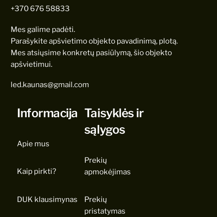
+370 676 58833
Mes galime padėti.
Parašykite apšvietimo objekto pavadinimą, plotą.
Mes atsiųsime konkretų pasiūlymą, šio objekto
apšvietimui.
led.kaunas@gmail.com
Informacija
Taisyklės ir
sąlygos
Apie mus
Prekių
Kaip pirkti?
apmokėjimas
DUK klausimynas
Prekių
pristatymas