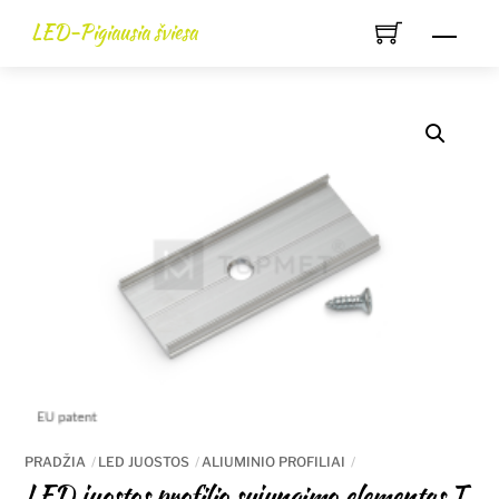
Skip
LED-Pigiausia šviesa
Men
to
content
PRADŽIA
LED JUOSTOS
ALIUMINIO PROFILIAI
LED juostos profilio sujungimo elementas T,