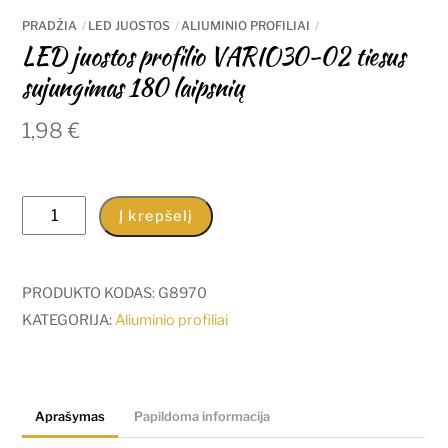
PRADŽIA
LED JUOSTOS
ALIUMINIO PROFILIAI
LED juostos profilio VARIO30-02 tiesus
sujungimas 180 laipsnių
1,98
€
produkto
Į krepšelį
kiekis:
LED
juostos
PRODUKTO KODAS:
G8970
profilio
KATEGORIJA:
Aliuminio profiliai
VARIO30-
02
tiesus
Aprašymas
Papildoma informacija
sujungimas