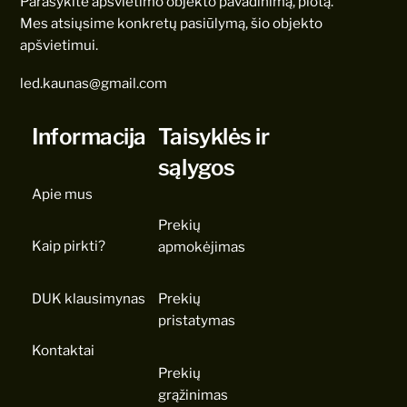
Parašykite apšvietimo objekto pavadinimą, plotą.
Mes atsiųsime konkretų pasiūlymą, šio objekto
apšvietimui.
led.kaunas@gmail.com
Informacija
Taisyklės ir
sąlygos
Apie mus
Prekių
Kaip pirkti?
apmokėjimas
DUK klausimynas
Prekių
pristatymas
Kontaktai
Prekių
grąžinimas