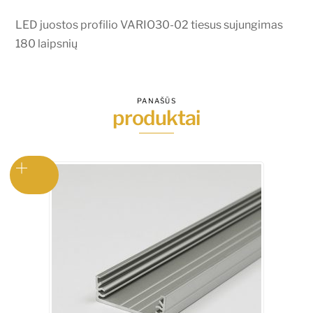
180
laipsnių
LED juostos profilio VARIO30-02 tiesus sujungimas
180 laipsnių
PANAŠŪS
produktai