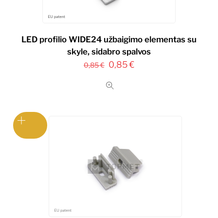
LED profilio WIDE24 užbaigimo elementas su
skyle, sidabro spalvos
Original
Current
0,85
€
0,85
€
price
price
was:
is:
0,85 €.
0,85 €.