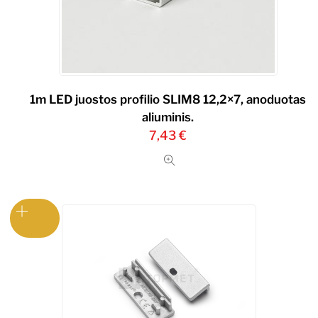
1m LED juostos profilio SLIM8 12,2×7, anoduotas
aliuminis.
7,43
€