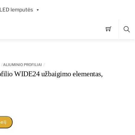
LED lemputės
Pai
ALIUMINIO PROFILIAI
ofilio WIDE24 užbaigimo elementas,
elį