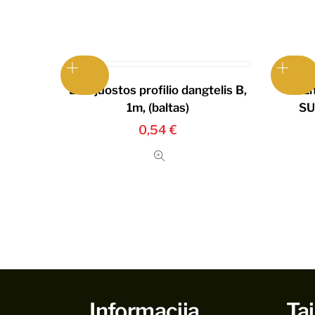
LED juostos profilio dangtelis B,
1
1m, (baltas)
SU
0,54
€
Informacija
Tai