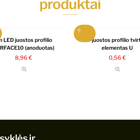
produktai
m LED juostos profilio
LED juostos profilio tvir
RFACE10 (anoduotas)
elementas U
8,96
€
0,56
€
syklės ir