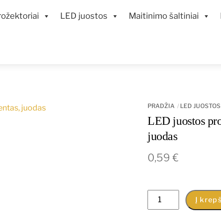
ožektoriai
LED juostos
Maitinimo šaltiniai
PRADŽIA
LED JUOSTOS
LED juostos pr
juodas
0,59
€
produkto
Į krepš
kiekis: