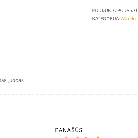
LED
juostos
PRODUKTO KODAS:
G
profilio
KATEGORIJA:
Aliuminio
WIDE24
užbaigimo
elementas,
juodas
as, juodas
PANAŠŪS