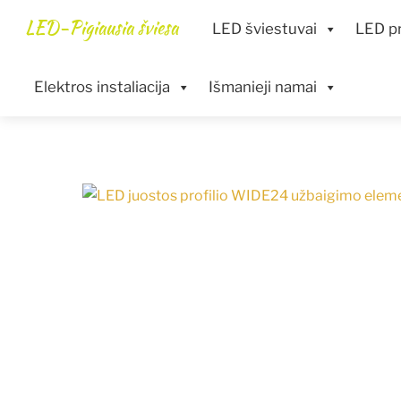
Skip
Menu
LED-Pigiausia šviesa
LED šviestuvai
LED pr
to
content
Elektros instaliacija
Išmanieji namai