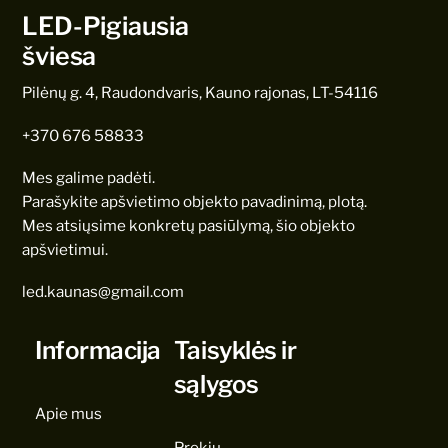
LED-Pigiausia
šviesa
Pilėnų g. 4, Raudondvaris, Kauno rajonas, LT-54116
+370 676 58833
Mes galime padėti.
Parašykite apšvietimo objekto pavadinimą, plotą.
Mes atsiųsime konkretų pasiūlymą, šio objekto
apšvietimui.
led.kaunas@gmail.com
Informacija
Taisyklės ir
sąlygos
Apie mus
Prekių