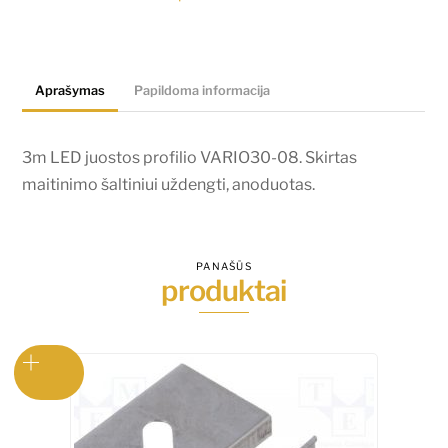
profilio
VARIO30-
08.
Aprašymas
Papildoma informacija
Skirtas
maitinimo
šaltiniui
3m LED juostos profilio VARIO30-08. Skirtas
uždengti,
maitinimo šaltiniui uždengti, anoduotas.
anoduotas.
PANAŠŪS
produktai