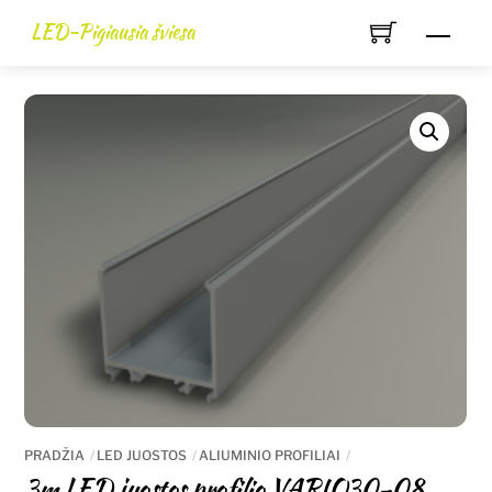
Skip
LED-Pigiausia šviesa
Men
to
content
PRADŽIA
LED JUOSTOS
ALIUMINIO PROFILIAI
3m LED juostos profilio VARIO30-08.