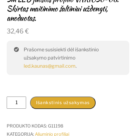
Skirtas maitinimo šaltiniui uždengti,
anoduotas.
32,46
€
Prašome susisiekti dėl išankstinio
užsakymo patvirtinimo
led.kaunas@gmail.com
.
produkto
Išankstinis užsakymas
kiekis:
3m
LED
PRODUKTO KODAS:
G11198
juostos
KATEGORIJA:
Aliuminio profiliai