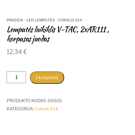
PRADŽIA
LED LEMPUTĖS
COKOLIS E14
Lemputės laikiklis V-TAC, 2xAR111 ,
korpusas juodas
12,34
€
produkto
Į krepšelį
kiekis:
Lemputės
laikiklis
PRODUKTO KODAS:
G6601
V-
KATEGORIJA:
Cokolis E14
TAC,
2xAR111
,