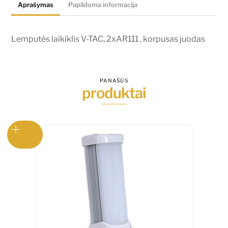
Aprašymas
Papildoma informacija
korpusas
juodas
Lemputės laikiklis V-TAC, 2xAR111 , korpusas juodas
PANAŠŪS
produktai