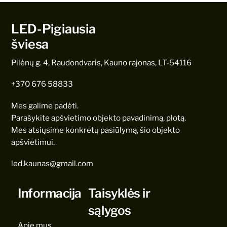
LED-Pigiausia
šviesa
Pilėnų g. 4, Raudondvaris, Kauno rajonas, LT-54116
+370 676 58833
Mes galime padėti.
Parašykite apšvietimo objekto pavadinimą, plotą.
Mes atsiųsime konkretų pasiūlymą, šio objekto
apšvietimui.
led.kaunas@gmail.com
Informacija
Taisyklės ir
sąlygos
Apie mus