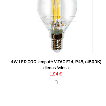
4W LED COG lemputė V-TAC E14, P45, (4500K)
dienos šviesa
1,84
€