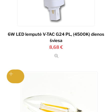
6W LED lemputė V-TAC G24 PL, (4500K) dienos
šviesa
8,68
€