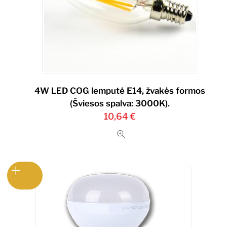
4W LED COG lemputė E14, žvakės formos
(Šviesos spalva: 3000K).
10,64
€