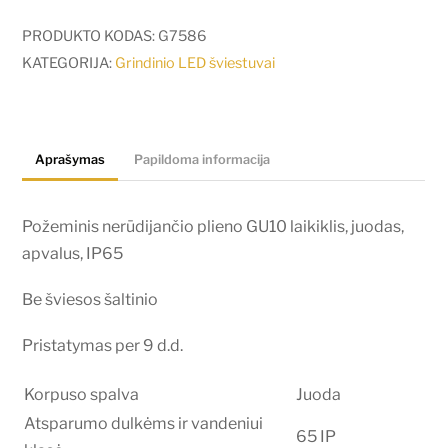
Požeminis
nerūdijančio
PRODUKTO KODAS:
G7586
plieno
KATEGORIJA:
Grindinio LED šviestuvai
GU10
laikiklis,
juodas,
Aprašymas
Papildoma informacija
apvalus,
IP65
Požeminis nerūdijančio plieno GU10 laikiklis, juodas,
apvalus, IP65
Be šviesos šaltinio
Pristatymas per 9 d.d.
Korpuso spalva
Juoda
Atsparumo dulkėms ir vandeniui
65 IP