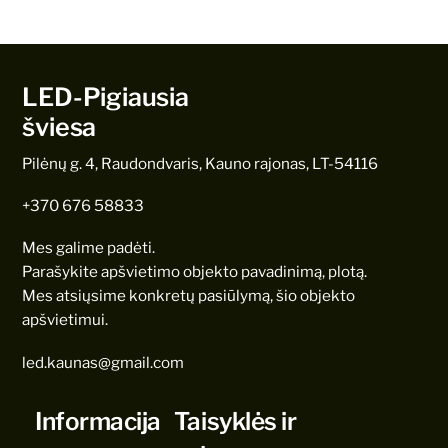
LED-Pigiausia
šviesa
Pilėnų g. 4, Raudondvaris, Kauno rajonas, LT-54116
+370 676 58833
Mes galime padėti.
Parašykite apšvietimo objekto pavadinimą, plotą.
Mes atsiųsime konkretų pasiūlymą, šio objekto
apšvietimui.
led.kaunas@gmail.com
Informacija
Taisyklės ir