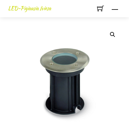
Skip
LED-Pigiausia šviesa
Men
to
content