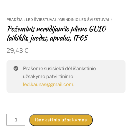
PRADŽIA
LED ŠVIESTUVAI
GRINDINIO LED ŠVIESTUVAI
Požeminis nerūdijančio plieno GU10
laikiklis, juodas, apvalus, IP65
29,43
€
Prašome susisiekti dėl išankstinio
užsakymo patvirtinimo
led.kaunas@gmail.com
.
produkto
Išankstinis užsakymas
kiekis: