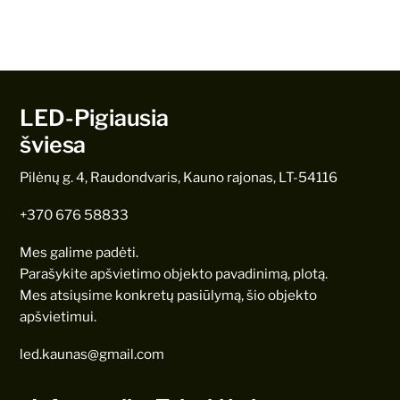
LED-Pigiausia
šviesa
Pilėnų g. 4, Raudondvaris, Kauno rajonas, LT-54116
+370 676 58833
Mes galime padėti.
Parašykite apšvietimo objekto pavadinimą, plotą.
Mes atsiųsime konkretų pasiūlymą, šio objekto
apšvietimui.
led.kaunas@gmail.com