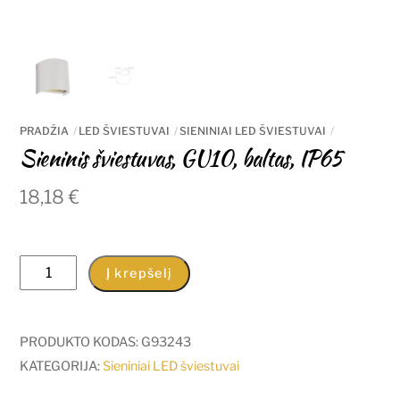
PRADŽIA
LED ŠVIESTUVAI
SIENINIAI LED ŠVIESTUVAI
Sieninis šviestuvas, GU10, baltas, IP65
18,18
€
produkto
Į krepšelį
kiekis:
Sieninis
šviestuvas,
PRODUKTO KODAS:
G93243
GU10,
KATEGORIJA:
Sieniniai LED šviestuvai
baltas,