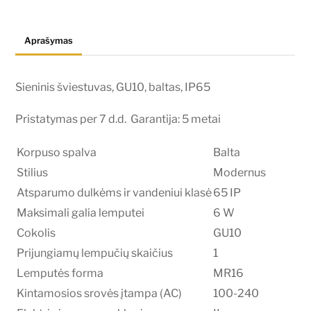
IP65
Aprašymas
Sieninis šviestuvas, GU10, baltas, IP65
Pristatymas per 7 d.d. Garantija: 5 metai
Korpuso spalva
Balta
Stilius
Modernus
Atsparumo dulkėms ir vandeniui klasė
65 IP
Maksimali galia lemputei
6 W
Cokolis
GU10
Prijungiamų lempučių skaičius
1
Lemputės forma
MR16
Kintamosios srovės įtampa (AC)
100-240