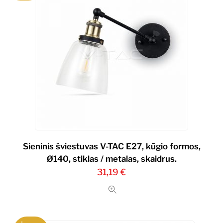
Sieninis šviestuvas V-TAC E27, kūgio formos,
Ø140, stiklas / metalas, skaidrus.
31,19
€