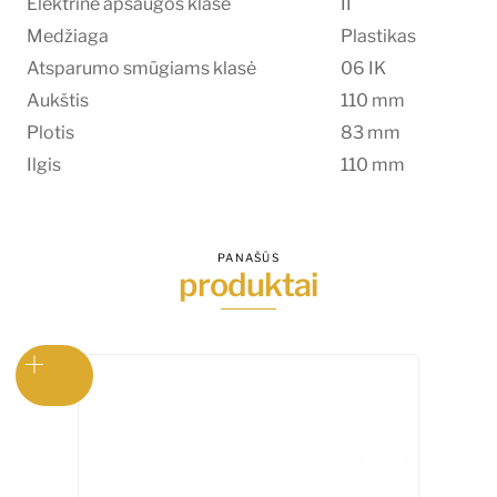
Elektrinė apsaugos klasė
II
Medžiaga
Plastikas
Atsparumo smūgiams klasė
06 IK
Aukštis
110 mm
Plotis
83 mm
Ilgis
110 mm
PANAŠŪS
produktai