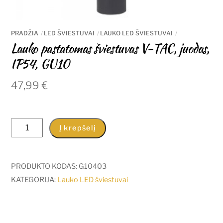
PRADŽIA
LED ŠVIESTUVAI
LAUKO LED ŠVIESTUVAI
Lauko pastatomas šviestuvas V-TAC, juodas,
IP54, GU10
47,99
€
produkto
Į krepšelį
kiekis:
Lauko
pastatomas
PRODUKTO KODAS:
G10403
šviestuvas
KATEGORIJA:
Lauko LED šviestuvai
V-
TAC,
juodas,