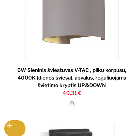
6W Sieninis šviestuvas V-TAC , pilku korpusu,
4000K (dienos šviesa), apvalus, reguliuojama
švietimo kryptis UP&DOWN
49,31
€