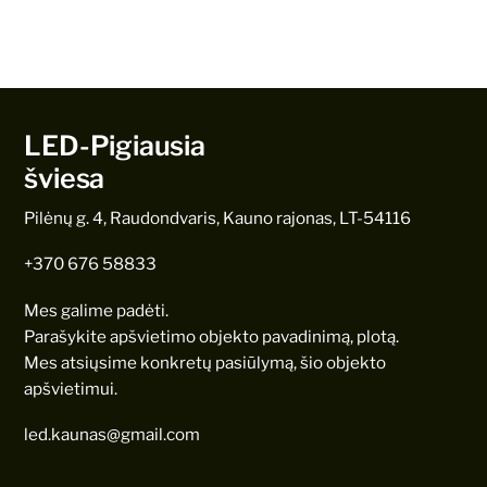
LED-Pigiausia
šviesa
Pilėnų g. 4, Raudondvaris, Kauno rajonas, LT-54116
+370 676 58833
Mes galime padėti.
Parašykite apšvietimo objekto pavadinimą, plotą.
Mes atsiųsime konkretų pasiūlymą, šio objekto
apšvietimui.
led.kaunas@gmail.com