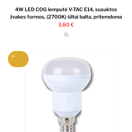
4W LED COG lemputė V-TAC E14, susuktos
žvakes formos, (2700K) šiltai balta, pritemdoma
3,80
€