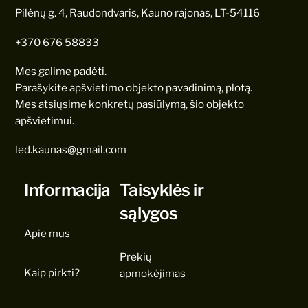
Pilėnų g. 4, Raudondvaris, Kauno rajonas, LT-54116
+370 676 58833
Mes galime padėti.
Parašykite apšvietimo objekto pavadinimą, plotą.
Mes atsiųsime konkretų pasiūlymą, šio objekto
apšvietimui.
led.kaunas@gmail.com
Informacija
Taisyklės ir
sąlygos
Apie mus
Prekių
Kaip pirkti?
apmokėjimas