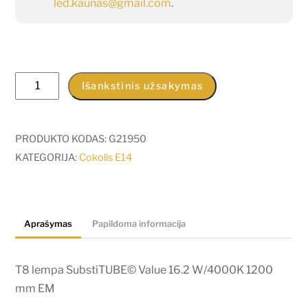
led.kaunas@gmail.com
.
produkto
Išankstinis užsakymas
kiekis:
T8
lempa
PRODUKTO KODAS:
G21950
SubstiTUBE©
KATEGORIJA:
Cokolis E14
Value
16.2
W/4000K
Aprašymas
Papildoma informacija
1200
mm
EM
T8 lempa SubstiTUBE© Value 16.2 W/4000K 1200
mm EM