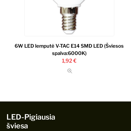
6W LED lemputė V-TAC Е14 SMD LED (Šviesos
spalva:6000K)
1,92
€
LED-Pigiausia
šviesa