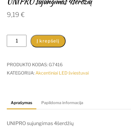
UNIPRO sujungimas 4šerdžių
9,19
€
produkto
Į krepšelį
kiekis:
UNIPRO
sujungimas
PRODUKTO KODAS:
G7416
4šerdžių
KATEGORIJA:
Akcentiniai LED šviestuvai
Aprašymas
Papildoma informacija
UNIPRO sujungimas 4šerdžių