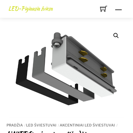
Skip
LED-Pigiausia šviesa
Men
to
content
PRADŽIA
LED ŠVIESTUVAI
AKCENTINIAI LED ŠVIESTUVAI