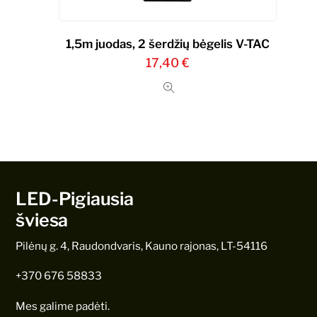
1,5m juodas, 2 šerdžių bėgelis V-TAC
17,40
€
LED-Pigiausia
šviesa
Pilėnų g. 4, Raudondvaris, Kauno rajonas, LT-54116
+370 676 58833
Mes galime padėti.