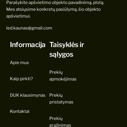
Parašykite apšvietimo objekto pavadinimą, plotą.
Mes atsiųsime konkretų pasiūlymą, šio objekto
apšvietimui.
led.kaunas@gmail.com
Informacija
Taisyklės ir
sąlygos
Apie mus
Prekių
Kaip pirkti?
apmokėjimas
DUK klausimynas
Prekių
pristatymas
Kontaktai
Prekių
grąžinimas