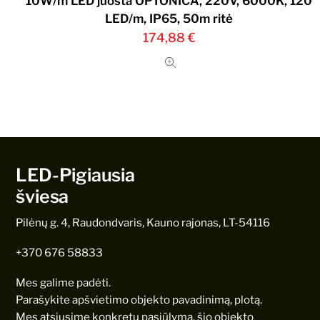
10W/m LED juosta OPTONICA, 220V, 6000K, 120
LED/m, IP65, 50m ritė
174,88
€
LED-Pigiausia
šviesa
Pilėnų g. 4, Raudondvaris, Kauno rajonas, LT-54116
+370 676 58833
Mes galime padėti.
Parašykite apšvietimo objekto pavadinimą, plotą.
Mes atsiųsime konkretų pasiūlymą, šio objekto