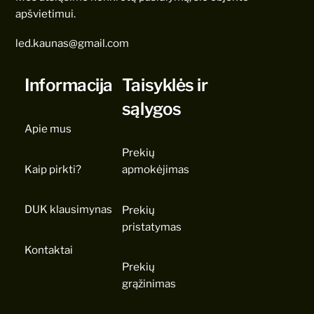
apšvietimui.
led.kaunas@gmail.com
Informacija
Taisyklės ir
sąlygos
Apie mus
Prekių
Kaip pirkti?
apmokėjimas
DUK klausimynas
Prekių
pristatymas
Kontaktai
Prekių
grąžinimas