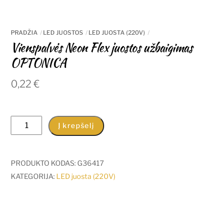
PRADŽIA
LED JUOSTOS
LED JUOSTA (220V)
Vienspalvės Neon Flex juostos užbaigimas
OPTONICA
0,22
€
produkto
Į krepšelį
kiekis:
Vienspalvės
Neon
PRODUKTO KODAS:
G36417
Flex
KATEGORIJA:
LED juosta (220V)
juostos
užbaigimas
OPTONICA