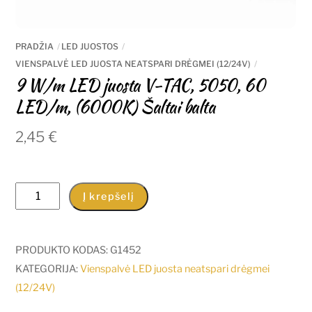
PRADŽIA
LED JUOSTOS
VIENSPALVĖ LED JUOSTA NEATSPARI DRĖGMEI (12/24V)
9 W/m LED juosta V-TAC, 5050, 60
LED/m, (6000K) Šaltai balta
2,45
€
produkto
Į krepšelį
kiekis:
9
W/m
PRODUKTO KODAS:
G1452
LED
KATEGORIJA:
Vienspalvė LED juosta neatspari drėgmei
juosta
(12/24V)
V-