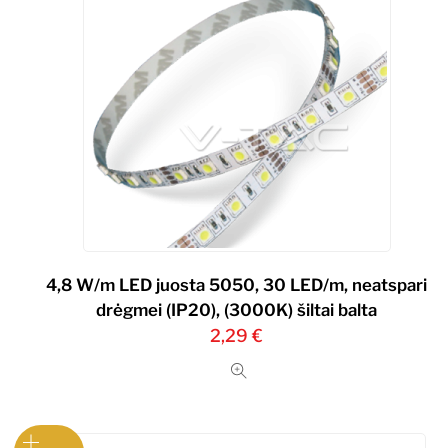
4,8 W/m LED juosta 5050, 30 LED/m, neatspari
drėgmei (IP20), (3000K) šiltai balta
2,29
€