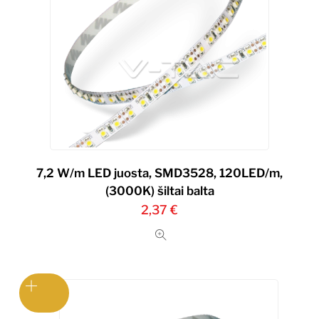
7,2 W/m LED juosta, SMD3528, 120LED/m,
(3000K) šiltai balta
2,37
€