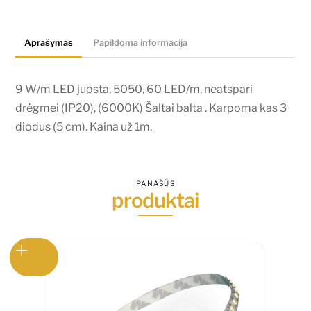
TAC,
5050,
Aprašymas
Papildoma informacija
60
LED/m,
(6000K)
9 W/m LED juosta, 5050, 60 LED/m, neatspari
Šaltai
drėgmei (IP20), (6000K) Šaltai balta . Karpoma kas 3
balta
diodus (5 cm). Kaina už 1m.
PANAŠŪS
produktai