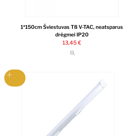
1*150cm Šviestuvas T8 V-TAC, neatsparus
drėgmei IP20
13,45
€