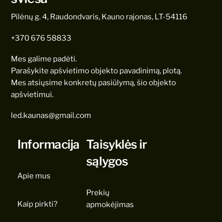
Pilėnų g. 4, Raudondvaris, Kauno rajonas, LT-54116
+370 676 58833
Mes galime padėti.
Parašykite apšvietimo objekto pavadinimą, plotą.
Mes atsiųsime konkretų pasiūlymą, šio objekto
apšvietimui.
led.kaunas@gmail.com
Informacija
Taisyklės ir
sąlygos
Apie mus
Prekių
Kaip pirkti?
apmokėjimas