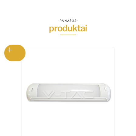
LED
chip
PANAŠŪS
produktai