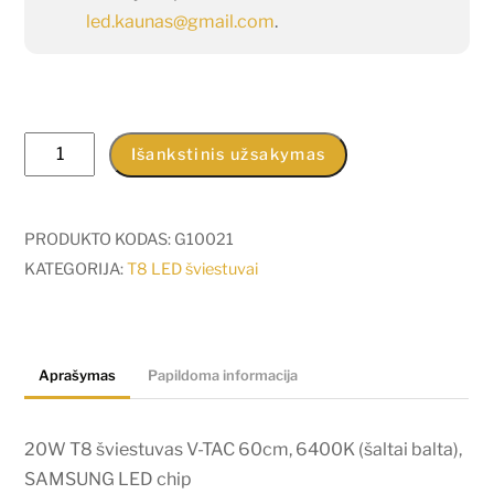
led.kaunas@gmail.com
.
produkto
Išankstinis užsakymas
kiekis:
20W
T8
PRODUKTO KODAS:
G10021
šviestuvas
KATEGORIJA:
T8 LED šviestuvai
V-
TAC
60cm,
Aprašymas
Papildoma informacija
6400K
(šaltai
balta),
20W T8 šviestuvas V-TAC 60cm, 6400K (šaltai balta),
SAMSUNG
SAMSUNG LED chip