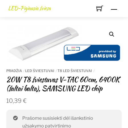
Skip
LED-Pigiausia šviesa
Men
to
content
PRADŽIA
LED ŠVIESTUVAI
T8 LED ŠVIESTUVAI
20W T8 šviestuvas V-TAC 60cm, 6400K
(šaltai balta), SAMSUNG LED chip
10,39
€
Prašome susisiekti dėl išankstinio
užsakymo patvirtinimo