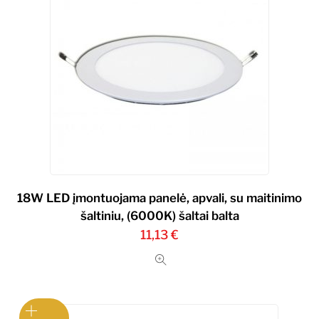
18W LED įmontuojama panelė, apvali, su maitinimo
šaltiniu, (6000K) šaltai balta
11,13
€