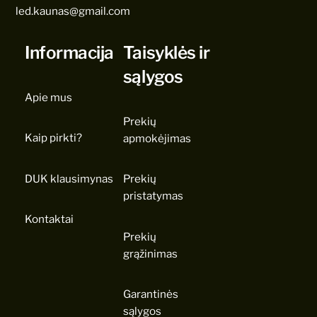
led.kaunas@gmail.com
Informacija
Taisyklės ir
sąlygos
Apie mus
Prekių
Kaip pirkti?
apmokėjimas
DUK klausimynas
Prekių
pristatymas
Kontaktai
Prekių
grąžinimas
Garantinės
sąlygos