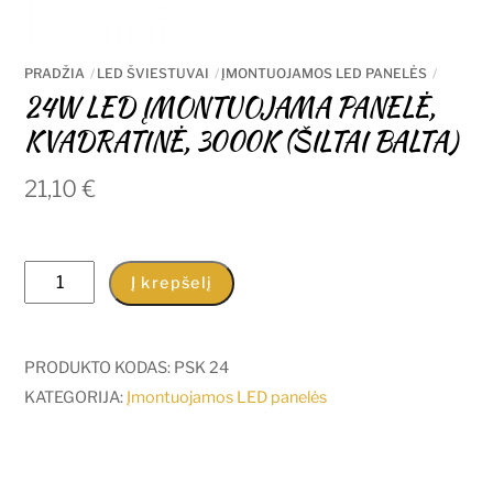
PRADŽIA
LED ŠVIESTUVAI
ĮMONTUOJAMOS LED PANELĖS
24W LED ĮMONTUOJAMA PANELĖ,
KVADRATINĖ, 3000K (ŠILTAI BALTA)
21,10
€
produkto
Į krepšelį
kiekis:
24W
LED
PRODUKTO KODAS:
PSK 24
ĮMONTUOJAMA
KATEGORIJA:
Įmontuojamos LED panelės
PANELĖ,
KVADRATINĖ,
3000K