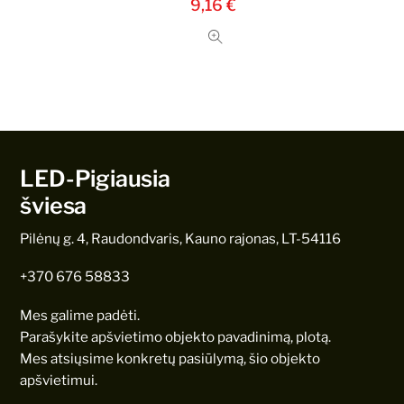
9,16
€
LED-Pigiausia
šviesa
Pilėnų g. 4, Raudondvaris, Kauno rajonas, LT-54116
+370 676 58833
Mes galime padėti.
Parašykite apšvietimo objekto pavadinimą, plotą.
Mes atsiųsime konkretų pasiūlymą, šio objekto
apšvietimui.