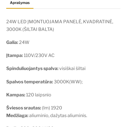
Aprašymas
(ŠILTAI
BALTA)
24W LED ĮMONTUOJAMA PANELĖ, KVADRATINĖ,
3000K (ŠILTAI BALTA)
Galia:
24W
Įtampa:
110V/230V AC
Spinduliuojantys spalva:
visiškai šiltai
Spalvos temperatūra:
3000K(WW);
Kampas:
120 laipsnio
Šviesos srautas:
(lm) 1920
Medžiaga:
aliuminio, dažytas aliuminis.