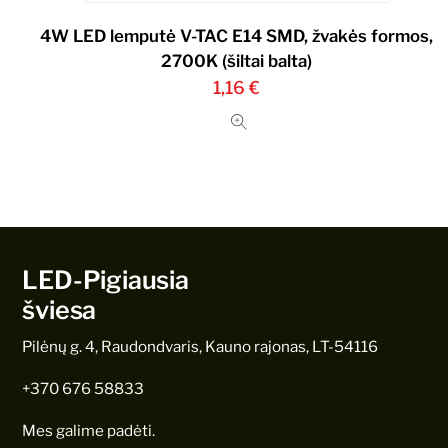
4W LED lemputė V-TAC E14 SMD, žvakės formos,
2700K (šiltai balta)
1,16
€
LED-Pigiausia
šviesa
Pilėnų g. 4, Raudondvaris, Kauno rajonas, LT-54116
+370 676 58833
Mes galime padėti.