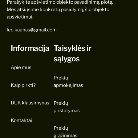
Parašykite apšvietimo objekto pavadinimą, plotą.
Mes atsiųsime konkretų pasiūlymą, šio objekto
apšvietimui.
led.kaunas@gmail.com
Informacija
Taisyklės ir
sąlygos
Apie mus
Prekių
Kaip pirkti?
apmokėjimas
DUK klausimynas
Prekių
pristatymas
Kontaktai
Prekių
grąžinimas