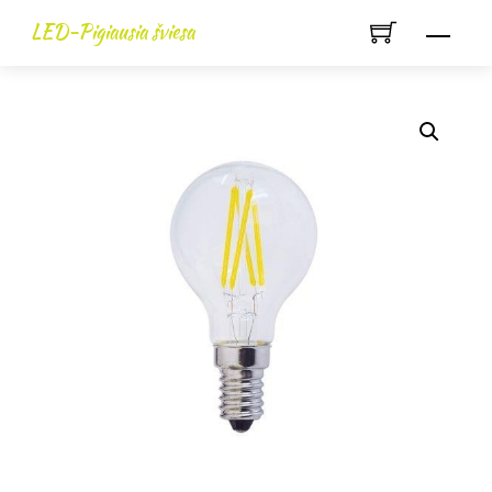
Skip
LED-Pigiausia šviesa
Men
to
content