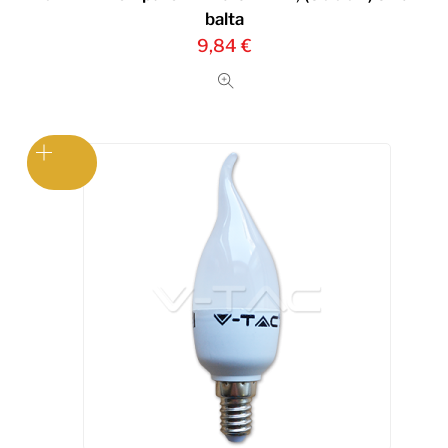
balta
9,84
€