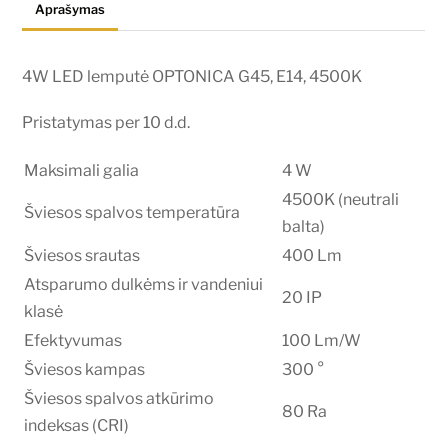
Aprašymas
4500K
4W LED lemputė OPTONICA G45, E14, 4500K
Pristatymas per 10 d.d.
Maksimali galia
4 W
4500K (neutrali
Šviesos spalvos temperatūra
balta)
Šviesos srautas
400 Lm
Atsparumo dulkėms ir vandeniui
20 IP
klasė
Efektyvumas
100 Lm/W
Šviesos kampas
300 °
Šviesos spalvos atkūrimo
80 Ra
indeksas (CRI)