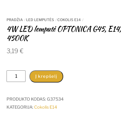
PRADŽIA
LED LEMPUTĖS
COKOLIS E14
4W LED lemputė OPTONICA G45, E14,
4500K
3,19
€
produkto
Į krepšelį
kiekis:
4W
LED
PRODUKTO KODAS:
G37534
lemputė
KATEGORIJA:
Cokolis E14
OPTONICA
G45,
E14,