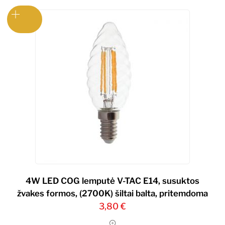
4W LED COG lemputė V-TAC E14, susuktos
žvakes formos, (2700K) šiltai balta, pritemdoma
3,80
€