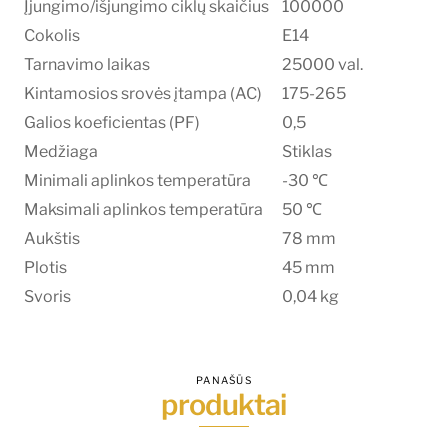
Įjungimo/išjungimo ciklų skaičius
100000
Cokolis
E14
Tarnavimo laikas
25000 val.
Kintamosios srovės įtampa (AC)
175-265
Galios koeficientas (PF)
0,5
Medžiaga
Stiklas
Minimali aplinkos temperatūra
-30 ℃
Maksimali aplinkos temperatūra
50 ℃
Aukštis
78 mm
Plotis
45 mm
Svoris
0,04 kg
PANAŠŪS
produktai