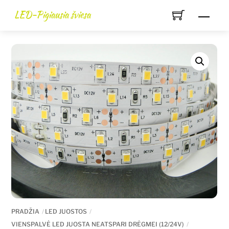
Skip
LED-Pigiausia šviesa
Men
to
content
PRADŽIA
LED JUOSTOS
VIENSPALVĖ LED JUOSTA NEATSPARI DRĖGMEI (12/24V)