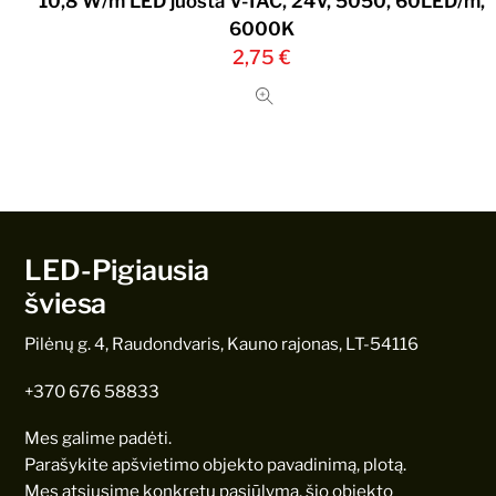
10,8 W/m LED juosta V-TAC, 24V, 5050, 60LED/m,
6000K
2,75
€
LED-Pigiausia
šviesa
Pilėnų g. 4, Raudondvaris, Kauno rajonas, LT-54116
+370 676 58833
Mes galime padėti.
Parašykite apšvietimo objekto pavadinimą, plotą.
Mes atsiųsime konkretų pasiūlymą, šio objekto