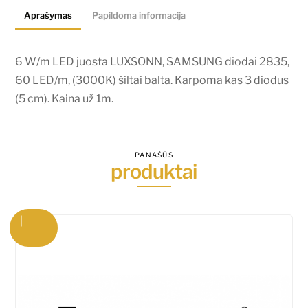
diodai
Aprašymas
Papildoma informacija
2835,
60
LED/m,
6 W/m LED juosta LUXSONN, SAMSUNG diodai 2835,
(3000K)
60 LED/m, (3000K) šiltai balta. Karpoma kas 3 diodus
šiltai
(5 cm). Kaina už 1m.
balta.
Karpoma
kas
PANAŠŪS
produktai
3
diodus
(5
cm).
Kaina
už
1m.