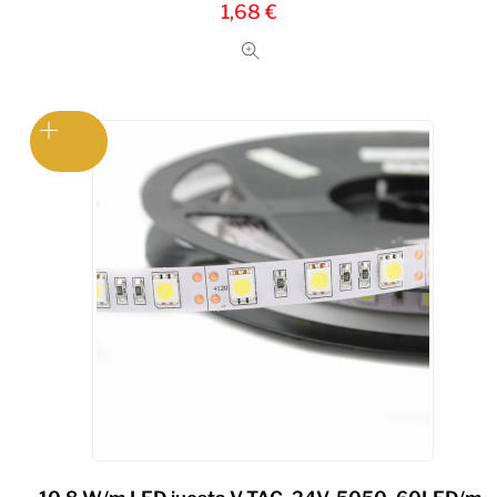
1,68
€