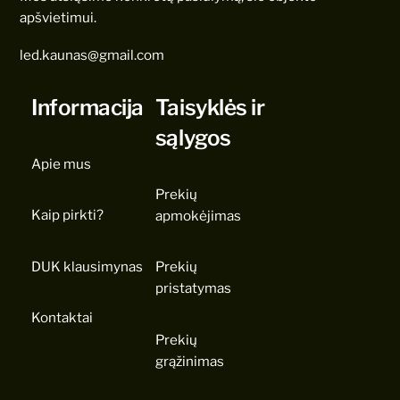
apšvietimui.
led.kaunas@gmail.com
Informacija
Taisyklės ir
sąlygos
Apie mus
Prekių
Kaip pirkti?
apmokėjimas
DUK klausimynas
Prekių
pristatymas
Kontaktai
Prekių
grąžinimas