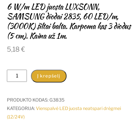
6 W/m LED juosta LUXSONN,
SAMSUNG diodai 2835, 60 LED/m,
(3000K) šiltai balta. Karpoma kas 3 diodus
(5 cm). Kaina už 1m.
5,18
€
produkto
Į krepšelį
kiekis:
6
W/m
PRODUKTO KODAS:
G3835
LED
KATEGORIJA:
Vienspalvė LED juosta neatspari drėgmei
juosta
(12/24V)
LUXSONN,
SAMSUNG