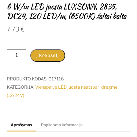
6 W/m LED juosta LUXSONN, 2835,
DC24, 120 LED/m, (6500K) šaltai balta
7,73
€
produkto
Į krepšelį
kiekis:
6
W/m
PRODUKTO KODAS:
G17116
LED
KATEGORIJA:
Vienspalvė LED juosta neatspari drėgmei
juosta
(12/24V)
LUXSONN,
2835,
DC24,
Aprašymas
Papildoma informacija
120
LED/m,