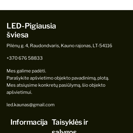
LED-Pigiausia
šviesa
Pilėnų g. 4, Raudondvaris, Kauno rajonas, LT-54116
+370 676 58833
Mes galime padėti.
Parašykite apšvietimo objekto pavadinimą, plotą.
Mes atsiųsime konkretų pasiūlymą, šio objekto
apšvietimui.
led.kaunas@gmail.com
Informacija
Taisyklės ir
sąlygos