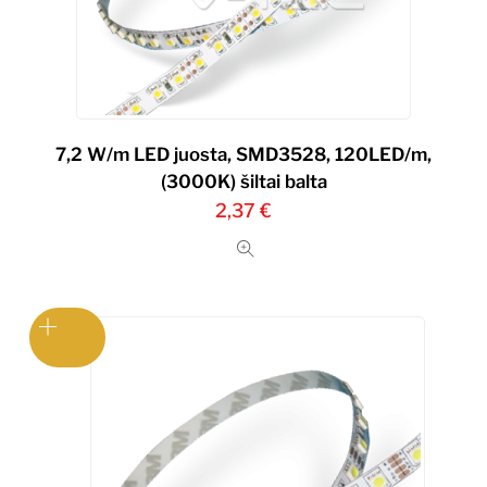
7,2 W/m LED juosta, SMD3528, 120LED/m,
(3000K) šiltai balta
2,37
€