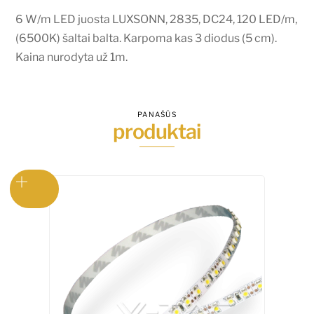
(6500K)
6 W/m LED juosta LUXSONN, 2835, DC24, 120 LED/m,
šaltai
(6500K) šaltai balta. Karpoma kas 3 diodus (5 cm).
balta
Kaina nurodyta už 1m.
PANAŠŪS
produktai