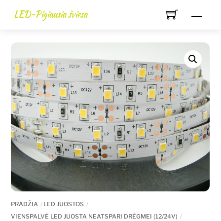
Skip
LED-Pigiausia šviesa
Men
to
content
PRADŽIA
LED JUOSTOS
VIENSPALVĖ LED JUOSTA NEATSPARI DRĖGMEI (12/24V)