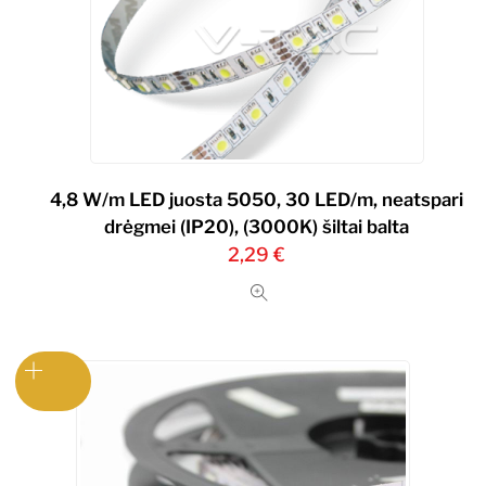
4,8 W/m LED juosta 5050, 30 LED/m, neatspari
drėgmei (IP20), (3000K) šiltai balta
2,29
€