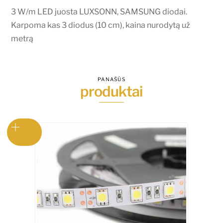
3
3 W/m LED juosta LUXSONN, SAMSUNG diodai.
diodus
Karpoma kas 3 diodus (10 cm), kaina nurodytą už
(10
metrą
cm),
kaina
nurodytą
PANAŠŪS
produktai
už
metrą