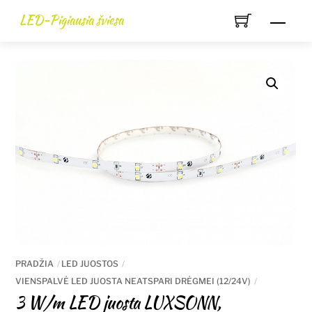
Skip
LED-Pigiausia šviesa
Men
to
content
PRADŽIA
LED JUOSTOS
VIENSPALVĖ LED JUOSTA NEATSPARI DRĖGMEI (12/24V)
3 W/m LED juosta LUXSONN,