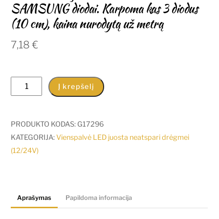
SAMSUNG diodai. Karpoma kas 3 diodus
(10 cm), kaina nurodytą už metrą
7,18
€
produkto
Į krepšelį
kiekis:
3
W/m
PRODUKTO KODAS:
G17296
LED
KATEGORIJA:
Vienspalvė LED juosta neatspari drėgmei
juosta
(12/24V)
LUXSONN,
SAMSUNG
diodai.
Aprašymas
Papildoma informacija
Karpoma
kas