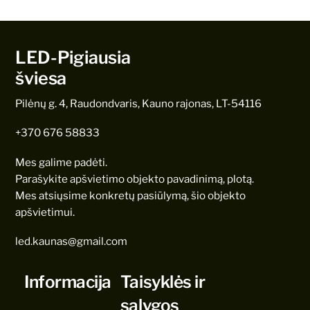
LED-Pigiausia
šviesa
Pilėnų g. 4, Raudondvaris, Kauno rajonas, LT-54116
+370 676 58833
Mes galime padėti.
Parašykite apšvietimo objekto pavadinimą, plotą.
Mes atsiųsime konkretų pasiūlymą, šio objekto
apšvietimui.
led.kaunas@gmail.com
Informacija
Taisyklės ir
sąlygos